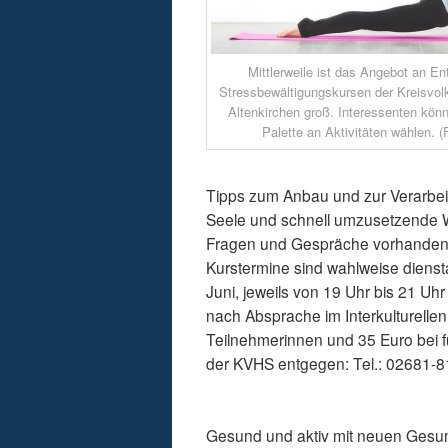
Mittlerweile ist das Angebot an E
Stressbewältigungskursen der Kreisvo
Altenkirchen groß. Interessenten könn
Palette an Aktivitäten wählen. (
Tipps zum Anbau und zur Verarbeit
Seele und schnell umzusetzende W
Fragen und Gespräche vorhanden 
Kurstermine sind wahlweise dienst
Juni, jeweils von 19 Uhr bis 21 Uh
nach Absprache im Interkulturelle
Teilnehmerinnen und 35 Euro bei 
der KVHS entgegen: Tel.: 02681-8
Gesund und aktiv mit neuen Gesu