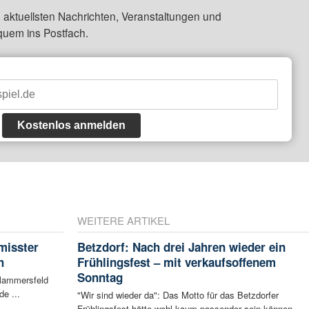
 aktuellsten Nachrichten, Veranstaltungen und
quem ins Postfach.
Kostenlos anmelden
WEITERE ARTIKEL
misster
Betzdorf: Nach drei Jahren wieder ein
h
Frühlingsfest – mit verkaufsoffenem
Sonntag
Flammersfeld
de ...
"Wir sind wieder da": Das Motto für das Betzdorfer
Frühlingsfest hätte wohl kaum passender sein können. ...