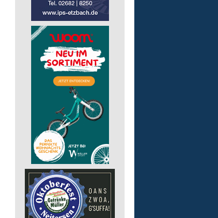
Arbeitstrainer/-in (m/w/
Lebenshilfe im Landkreis Altenk
GmbH
57610 Altenkirchen (Westerwald