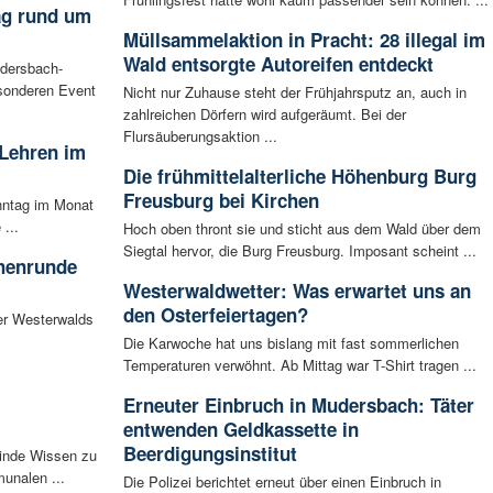
ag rund um
Müllsammelaktion in Pracht: 28 illegal im
Wald entsorgte Autoreifen entdeckt
udersbach-
sonderen Event
Nicht nur Zuhause steht der Frühjahrsputz an, auch in
zahlreichen Dörfern wird aufgeräumt. Bei der
Flursäuberungsaktion ...
 Lehren im
Die frühmittelalterliche Höhenburg Burg
Freusburg bei Kirchen
nntag im Monat
...
Hoch oben thront sie und sticht aus dem Wald über dem
Siegtal hervor, die Burg Freusburg. Imposant scheint ...
chenrunde
Westerwaldwetter: Was erwartet uns an
den Osterfeiertagen?
er Westerwalds
Die Karwoche hat uns bislang mit fast sommerlichen
Temperaturen verwöhnt. Ab Mittag war T-Shirt tragen ...
Erneuter Einbruch in Mudersbach: Täter
entwenden Geldkassette in
Beerdigungsinstitut
inde Wissen zu
unalen ...
Die Polizei berichtet erneut über einen Einbruch in