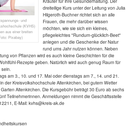
Kräuter für ihre Gesunderhaltung. Der
dreiteilige Kurs unter der Leitung von Julia
Hilgeroth-Buchner richtet sich an alle
ntspannungs- und
Frauen, die mehr darüber wissen
lkshochschule (KVHS)
möchten, wie sie sich ein kleines,
en aus einer breiten
pflegeleichtes "Rundum-glücklich-Beet"
Foto: Pixabay)
anlegen und die Geschenke der Natur
rund ums Jahr nutzen können. Neben
ung von Pflanzen wird es auch kleine Geschichten für die
ohlfühl-Rezepte geben. Natürlich wird auch genug Raum für
sein.
ags am 3., 10. und 17. Mai oder dienstags am 7., 14. und 21.
r in der Kreisvolkshochschule Altenkirchen, bei gutem Wetter
n Garten Altenkirchen. Die Kursgebühr beträgt 30 Euro ab sechs
fünf Teilnehmerinnen. Anmeldungen nimmt die Geschäftsstelle
12211, E-Mail: kvhs@kreis-ak.de
ndheitskursen