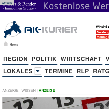
Werbung
Home
REGION
POLITIK
WIRTSCHAFT
LOKALES
TERMINE
RLP
RAT
ANZEIGE
|
WISSEN
|
ANZEIGE