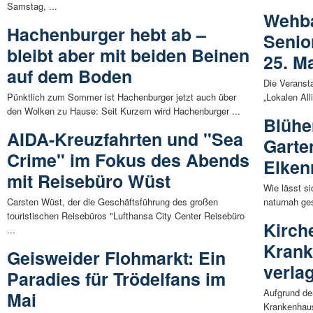
Samstag, ...
Wehba
Hachenburger hebt ab –
Senio
bleibt aber mit beiden Beinen
25. M
auf dem Boden
Die Veransta
Pünktlich zum Sommer ist Hachenburger jetzt auch über
„Lokalen Al
den Wolken zu Hause: Seit Kurzem wird Hachenburger ...
Blühe
AIDA-Kreuzfahrten und "Sea
Garte
Crime" im Fokus des Abends
Elken
mit Reisebüro Wüst
Wie lässt si
Carsten Wüst, der die Geschäftsführung des großen
naturnah ges
touristischen Reisebüros "Lufthansa City Center Reisebüro
Kirch
...
Krank
Geisweider Flohmarkt: Ein
verla
Paradies für Trödelfans im
Aufgrund de
Mai
Krankenhaus