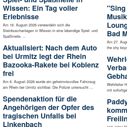
Wissen: Ein Tag voller
"Sing 
Erlebnisse
Musik
Loung
Am 16. August 2026 verwandeln sich die
Steinbuschanlagen in Wissen in eine lebendige Spiel- und
Bad M
Spaßmeile. ...
Am 27. Augu
Aktualisiert: Nach dem Auto
the shy boys
bei Urmitz legt der Rhein
Wehrl
Bazooka-Rakete bei Koblenz
Verba
frei
Gebha
Am 6. August 2026 wurde ein geheimnisvolles Fahrzeug
Wehrleiter H
am Rhein bei Urmitz sichtbar. Die Polizei untersucht ...
mit soforti
Spendenaktion für die
Paddy
Angehörigen der Opfer des
kommt
tragischen Unfalls bei
Freil
Linkenbach
110 Jahre N