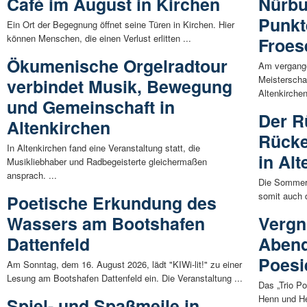
Café im August in Kirchen
Nürbu
Punkt
Ein Ort der Begegnung öffnet seine Türen in Kirchen. Hier
können Menschen, die einen Verlust erlitten ...
Froes
Ökumenische Orgelradtour
Am vergang
Meisterscha
verbindet Musik, Bewegung
Altenkirchen
und Gemeinschaft in
Der R
Altenkirchen
Rück
In Altenkirchen fand eine Veranstaltung statt, die
in Al
Musikliebhaber und Radbegeisterte gleichermaßen
ansprach. ...
Die Sommerf
somit auch d
Poetische Erkundung des
Wassers am Bootshafen
Vergn
Dattenfeld
Abend
Poesi
Am Sonntag, dem 16. August 2026, lädt "KIWi-lit!" zu einer
Lesung am Bootshafen Dattenfeld ein. Die Veranstaltung ...
Das „Trio P
Henn und Her
Spiel- und Spaßmeile in