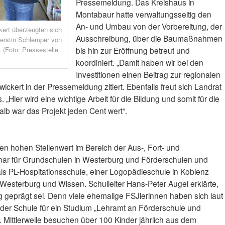
Pressemeldung. Das Kreishaus in
Montabaur hatte verwaltungsseitig den
An- und Umbau von der Vorbereitung, der
kert überzeugten sich
Ausschreibung, über die Baumaßnahmen
erstin Schlemper von
 (Foto: Pressestelle
bis hin zur Eröffnung betreut und
koordiniert. „Damit haben wir bei den
Investitionen einen Beitrag zur regionalen
ickert in der Pressemeldung zitiert. Ebenfalls freut sich Landrat
 „Hier wird eine wichtige Arbeit für die Bildung und somit für die
alb war das Projekt jeden Cent wert“.
en hohen Stellenwert im Bereich der Aus-, Fort- und
inar für Grundschulen in Westerburg und Förderschulen und
s PL-Hospitationsschule, einer Logopädieschule in Koblenz
esterburg und Wissen. Schulleiter Hans-Peter Augel erklärte,
g geprägt sei. Denn viele ehemalige FSJlerinnen haben sich laut
der Schule für ein Studium „Lehramt an Förderschule und
Mittlerweile besuchen über 100 Kinder jährlich aus dem