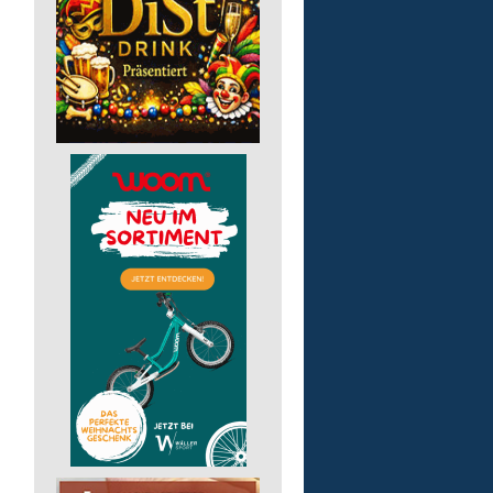
GmbH
51598 Friesenhagen