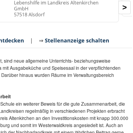
Lebenshilfe im Landkreis Altenkirchen
>
GmbH
57518 Alsdorf
entdecken
| ⇒
Stellenanzeige schalten
bt, sind neue allgemeine Unterrichts- beziehungsweise
mit Ausgabeküche und Speisesaal in der verpflichtenden
 Darüber hinaus wurden Räume im Verwaltungsbereich
rbeit
 Schule ein weiterer Beweis für die gute Zusammenarbeit, die
Landkreisen regelmäßig in verschiedenen Projekten erbracht
kreis Altenkirchen an den Investitionskosten mit knapp 300.000
burg und somit im Westerwaldkreis angesiedelt ist. Auch an
sich der Nachbarlandkreis mit einem jährlichen Beitrag gerne.