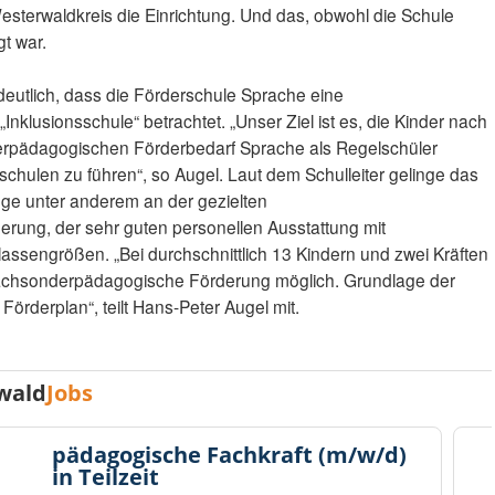
sterwaldkreis die Einrichtung. Und das, obwohl die Schule
gt war.
utlich, dass die Förderschule Sprache eine
Inklusionsschule“ betrachtet. „Unser Ziel ist es, die Kinder nach
erpädagogischen Förderbedarf Sprache als Regelschüler
chulen zu führen“, so Augel. Laut dem Schulleiter gelinge das
iege unter anderem an der gezielten
ung, der sehr guten personellen Ausstattung mit
assengrößen. „Bei durchschnittlich 13 Kindern und zwei Kräften
sprachsonderpädagogische Förderung möglich. Grundlage der
r Förderplan“, teilt Hans-Peter Augel mit.
wald
Jobs
pädagogische Fachkraft (m/w/d)
in Teilzeit