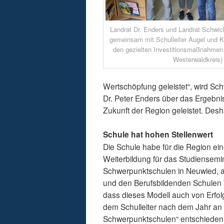
Landrat Dr. Enders und Landrat Schwic
gemeinsam mit Schulleiter Augel und K
den gezielten Investitionsmaßnahmen.
Westerwaldkreis)
Wertschöpfung geleistet“, wird Schw
Dr. Peter Enders über das Ergebnis.
Zukunft der Region geleistet. Desh
Schule hat hohen Stellenwert
Die Schule habe für die Region ein
Weiterbildung für das Studiensem
Schwerpunktschulen in Neuwied, al
und den Berufsbildenden Schulen W
dass dieses Modell auch von Erfol
dem Schulleiter nach dem Jahr an 
Schwerpunktschulen“ entschieden. 