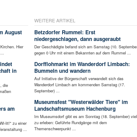
WEITERE ARTIKEL
im August
Betzdorfer Rummel: Erst
niedergeschlagen, dann ausgeraubt
 Kirchen. Hier
Der Geschädigte befand sich am Samstag (10. Septembe
...
gegen 0 Uhr mit einem Bekannten auf dem Rummel ...
indet
Dorfflohmarkt im Wanderdorf Limbach:
haft in
Bummeln und wandern
Auf Initiative der Bürgerschaft verwandelt sich das
Wanderdorf Limbach am kommenden Samstag (17.
, die
September) ...
rmaßen
Museumsfest "Westerwälder Tiere" im
ers am
Landschaftsmuseum Hachenburg
Im Museumsdorf gibt es am Sonntag (18. September) viel
zu erleben: Geführte Rundgänge mit dem
-lit!" zu einer
Themenschwerpunkt ...
ranstaltung ...