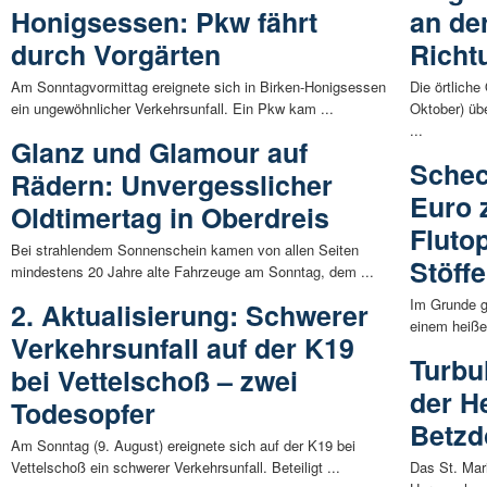
Honigsessen: Pkw fährt
an de
durch Vorgärten
Richt
Am Sonntagvormittag ereignete sich in Birken-Honigsessen
Die örtlich
ein ungewöhnlicher Verkehrsunfall. Ein Pkw kam ...
Oktober) übe
...
Glanz und Glamour auf
Schec
Rädern: Unvergesslicher
Euro 
Oldtimertag in Oberdreis
Fluto
Bei strahlendem Sonnenschein kamen von allen Seiten
Stöffe
mindestens 20 Jahre alte Fahrzeuge am Sonntag, dem ...
Im Grunde g
2. Aktualisierung: Schwerer
einem heiße
Verkehrsunfall auf der K19
Turbu
bei Vettelschoß – zwei
der H
Todesopfer
Betzd
Am Sonntag (9. August) ereignete sich auf der K19 bei
Vettelschoß ein schwerer Verkehrsunfall. Beteiligt ...
Das St. Mar