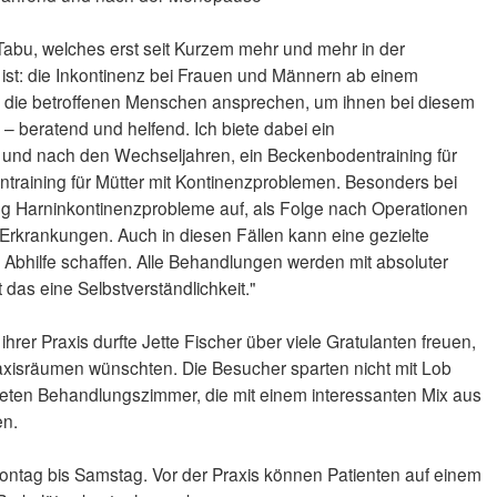
 Tabu, welches erst seit Kurzem mehr und mehr in der
t ist: die Inkontinenz bei Frauen und Männern ab einem
ch die betroffenen Menschen ansprechen, um ihnen bei diesem
– beratend und helfend. Ich biete dabei ein
und nach den Wechseljahren, ein Beckenbodentraining für
training für Mütter mit Kontinenzproblemen. Besonders bei
ig Harninkontinenzprobleme auf, als Folge nach Operationen
 Erkrankungen. Auch in diesen Fällen kann eine gezielte
Abhilfe schaffen. Alle Behandlungen werden mit absoluter
t das eine Selbstverständlichkeit."
rer Praxis durfte Jette Fischer über viele Gratulanten freuen,
 Praxisräumen wünschten. Die Besucher sparten nicht mit Lob
chteten Behandlungszimmer, die mit einem interessanten Mix aus
en.
ntag bis Samstag. Vor der Praxis können Patienten auf einem