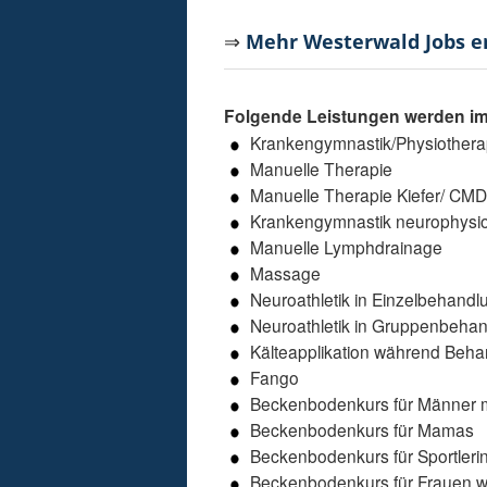
⇒
Mehr Westerwald Jobs 
Folgende Leistungen werden i
Krankengymnastik/Physiothera
Manuelle Therapie
Manuelle Therapie Kiefer/ CM
Krankengymnastik neurophysio
Manuelle Lymphdrainage
Massage
Neuroathletik in Einzelbehandl
Neuroathletik in Gruppenbeha
Kälteapplikation während Beh
Fango
Beckenbodenkurs für Männer m
Beckenbodenkurs für Mamas
Beckenbodenkurs für Sportleri
Beckenbodenkurs für Frauen 