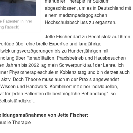
manueller Therapie ihr Studium
abgeschlossen, um es in Deutschland mit
einem medizinpädagogischen
e Patienten in ihrer
Hochschulabschluss zu ergänzen.
ang Rabsch)
Jette Fischer darf zu Recht stolz auf ihren
erfüge über eine breite Expertise und langjährige
twicklungsverzögerungen bis zu Hundertjährigen mit
andlung über Rehabilitation, Praxisbetrieb und Hausbesuchen
eben Jahren bis 2022 lag mein Schwerpunkt auf der Lehre. Ich
einer Physiotherapieschule in Koblenz tätig und bin derzeit auch
e aktiv. Doch Theorie muss auch in der Praxis angewendet
Wissen und Handwerk. Kombiniert mit einer individuellen,
ir für jeden Patienten die bestmögliche Behandlung", so
Selbstständigkeit.
tbildungsmaßnahmen von Jette Fischer:
uelle Therapie