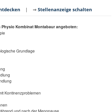
entdecken
| ⇒
Stellenanzeige schalten
m Physio Kombinat Montabaur angeboten:
pie
D
logische Grundlage
ung
ndlung
andlung
it Kontinenzproblemen
nnen
während und nach der Menopause