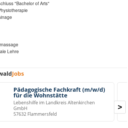
hluss "Bachelor of Arts"
 Physiotherapie
ainage
bymassage
ale Lehre
wald
Jobs
Pädagogische Fachkraft (m/w/d)
für die Wohnstätte
Lebenshilfe im Landkreis Altenkirchen
>
GmbH
57632 Flammersfeld