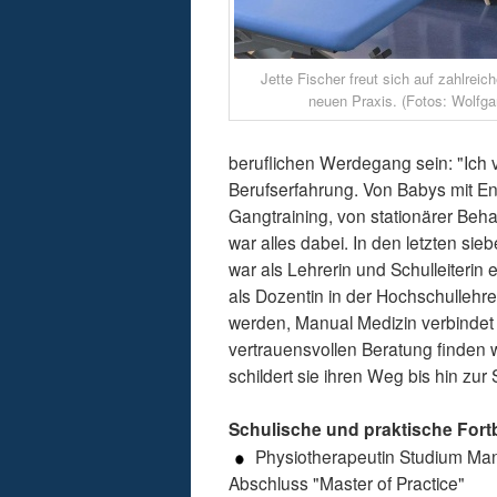
Jette Fischer freut sich auf zahlreich
neuen Praxis. (Fotos: Wolfg
beruflichen Werdegang sein: "Ich v
Berufserfahrung. Von Babys mit En
Gangtraining, von stationärer Beh
war alles dabei. In den letzten si
war als Lehrerin und Schulleiterin 
als Dozentin in der Hochschullehr
werden, Manual Medizin verbindet 
vertrauensvollen Beratung finden w
schildert sie ihren Weg bis hin zur 
Schulische und praktische For
Physiotherapeutin Studium Man
Abschluss "Master of Practice"