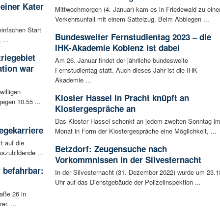
leiner Kater
Mittwochmorgen (4. Januar) kam es in Friedewald zu ein
Verkehrsunfall mit einem Sattelzug. Beim Abbiegen ...
infachen Start
Bundesweiter Fernstudientag 2023 – die
 ...
IHK-Akademie Koblenz ist dabei
riegebiet
Am 26. Januar findet der jährliche bundesweite
tion war
Fernstudientag statt. Auch dieses Jahr ist die IHK-
Akademie ...
willigen
Kloster Hassel in Pracht knüpft an
egen 10.55 ...
Klostergespräche an
Das Kloster Hassel schenkt an jedem zweiten Sonntag i
egekarriere
Monat in Form der Klostergespräche eine Möglichkeit, ...
t auf die
Betzdorf: Zeugensuche nach
szubildende ...
Vorkommnissen in der Silvesternacht
 befahrbar:
In der Silvesternacht (31. Dezember 2022) wurde um 23.1
Uhr auf das Dienstgebäude der Polizeiinspektion ...
aße 26 in
r. ...