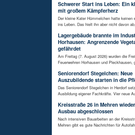
Schwerer Start ins Leben: Ein k
mit großem Kämpferherz
Der kleine Kater Hümmelchen hatte keinen e
ins Leben. Das hielt ihn aber nicht davon ab,
Lagergebäude brannte im Indust
Horhausen: Angrenzende Vegeta
gefährdet
Am Freitag (7. August 2026) wurden die Frei
Feuerwehren Horhausen und Pleckhausen, g
Seniorendorf Stegelchen: Neue
Auszubildende starten in die Pfl
Das Seniorendorf Stegelchen in Herdorf setz
Ausbildung eigener Fachkräfte. Vier neue Au
Kreisstraße 26 in Mehren wieder
Ausbau abgeschlossen
Nach intensiven Bauarbeiten an der Kreisstr
Mehren gibt es gute Nachrichten für Autofahre