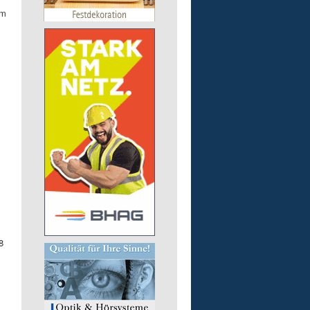
em
m
8