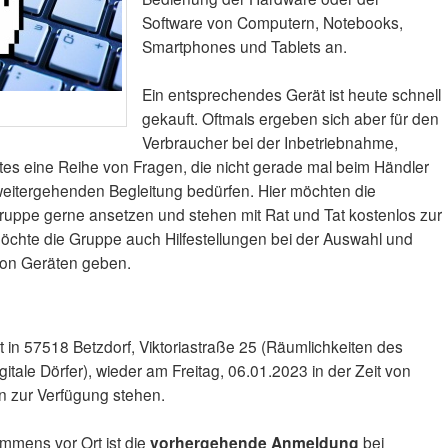
Software von Computern, Notebooks,
Smartphones und Tablets an.
Ein entsprechendes Gerät ist heute schnell
gekauft. Oftmals ergeben sich aber für den
Verbraucher bei der Inbetriebnahme,
es eine Reihe von Fragen, die nicht gerade mal beim Händler
weitergehenden Begleitung bedürfen. Hier möchten die
gruppe gerne ansetzen und stehen mit Rat und Tat kostenlos zur
öchte die Gruppe auch Hilfestellungen bei der Auswahl und
von Geräten geben.
 in 57518 Betzdorf, Viktoriastraße 25 (Räumlichkeiten des
tale Dörfer), wieder am Freitag, 06.01.2023 in der Zeit von
en zur Verfügung stehen.
mens vor Ort ist die
vorhergehende Anmeldung
bei