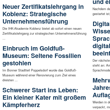
und e
Neuer Zertifikatslehrgang in
Nachdem der
Koblenz: Strategische
gestartet is
Unternehmensführung
Digit
Die IHK-Akademie Koblenz bietet ab sofort einen neuen
Wisse
Zertifikatslehrgang zur strategischen Unternehmensführung
Sprac
...
digit
Einbruch im Goldfuß-
beein
Museum: Seltene Fossilien
Der nächste
gestohlen
steht an: A
Im Bonner Stadtteil Poppelsdorf wurde das Goldfuß-
Sprachmodel
Museum während einer Renovierung zum Ziel eines
Mehrw
dreisten ...
Jahre
Schwerer Start ins Leben:
Aufla
Ein kleiner Kater mit großem
Werden in d
Kämpferherz
verpackt, 