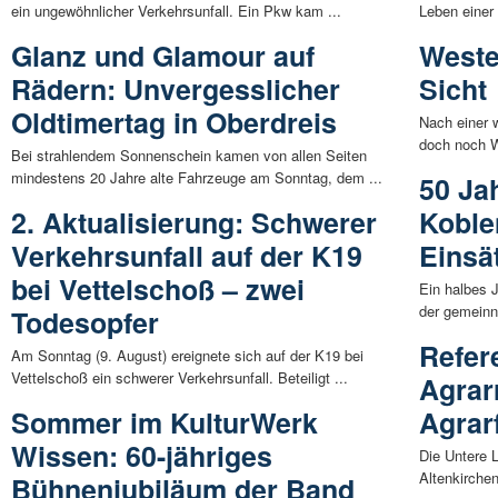
ein ungewöhnlicher Verkehrsunfall. Ein Pkw kam ...
Leben einer
Glanz und Glamour auf
Weste
Rädern: Unvergesslicher
Sicht
Oldtimertag in Oberdreis
Nach einer
doch noch W
Bei strahlendem Sonnenschein kamen von allen Seiten
mindestens 20 Jahre alte Fahrzeuge am Sonntag, dem ...
50 Jah
2. Aktualisierung: Schwerer
Koble
Verkehrsunfall auf der K19
Einsä
bei Vettelschoß – zwei
Ein halbes J
der gemeinnü
Todesopfer
Refer
Am Sonntag (9. August) ereignete sich auf der K19 bei
Vettelschoß ein schwerer Verkehrsunfall. Beteiligt ...
Agrar
Sommer im KulturWerk
Agrar
Wissen: 60-jähriges
Die Untere 
Altenkirchen
Bühnenjubiläum der Band