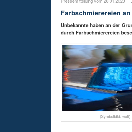
Pressemitteilung vom 28.01.2023
Farbschmierereien an
Unbekannte haben an der Grun
durch Farbschmierereien besch
(Symbolbild: woti)