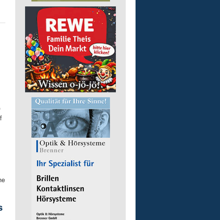
)
f
he
s