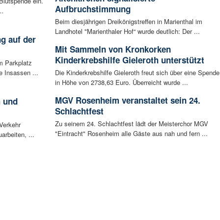
Blutspende ein.
Aufbruchstimmung
..
Beim diesjährigen Dreikönigstreffen in Marienthal im
Landhotel "Marienthaler Hof“ wurde deutlich: Der ...
g auf der
Mit Sammeln von Kronkorken
Kinderkrebshilfe Gieleroth unterstützt
m Parkplatz
 Insassen ...
Die Kinderkrebshilfe Gieleroth freut sich über eine Spende
in Höhe von 2738,63 Euro. Überreicht wurde ...
MGV Rosenheim veranstaltet sein 24.
h und
Schlachtfest
Zu seinem 24. Schlachtfest lädt der Meisterchor MGV
 Verkehr
"Eintracht" Rosenheim alle Gäste aus nah und fern ...
arbeiten, ...