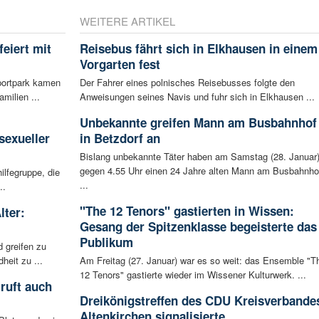
WEITERE ARTIKEL
eiert mit
Reisebus fährt sich in Elkhausen in einem
Vorgarten fest
portpark kamen
Der Fahrer eines polnisches Reisebusses folgte den
milien ...
Anweisungen seines Navis und fuhr sich in Elkhausen ...
:
Unbekannte greifen Mann am Busbahnhof
sexueller
in Betzdorf an
Bislang unbekannte Täter haben am Samstag (28. Januar
gegen 4.55 Uhr einen 24 Jahre alten Mann am Busbahnho
ilfegruppe, die
...
..
"The 12 Tenors" gastierten in Wissen:
lter:
Gesang der Spitzenklasse begeisterte das
Publikum
 greifen zu
eit zu ...
Am Freitag (27. Januar) war es so weit: das Ensemble "T
12 Tenors" gastierte wieder im Wissener Kulturwerk. ...
ruft auch
Dreikönigstreffen des CDU Kreisverbande
Altenkirchen signalisierte