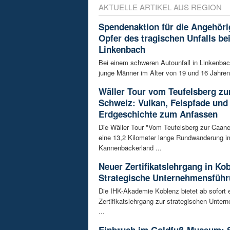
AKTUELLE ARTIKEL AUS REGION
Spendenaktion für die Angehöri
Opfer des tragischen Unfalls be
Linkenbach
Bei einem schweren Autounfall in Linkenba
junge Männer im Alter von 19 und 16 Jahren
Wäller Tour vom Teufelsberg zu
Schweiz: Vulkan, Felspfade und
Erdgeschichte zum Anfassen
Die Wäller Tour "Vom Teufelsberg zur Caane
eine 13,2 Kilometer lange Rundwanderung i
Kannenbäckerland ...
Neuer Zertifikatslehrgang in Ko
Strategische Unternehmensfüh
Die IHK-Akademie Koblenz bietet ab sofort 
Zertifikatslehrgang zur strategischen Unte
...
Einbruch im Goldfuß-Museum: 