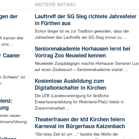
WEITERE ARTIKEL
gen der
Lauftreff der SG Sieg richtete Jahresfeier
i
in Fürthen aus
Schon länger ist es zur Tradition geworden, dass die
Jahresfeier des Lauftreffs der SG Sieg immer zu ...
ch kamen drei
 ums ...
Seniorenakademie Horhausen lernt bei
r Caaner
Vortrag Zoo Neuwied kennen
Neuwieder Zoopädagogin machte Horhauser Senioren Lus
auf einen Zoobesuch – Seniorenakademie startet ...
r Schweiz" ist
Kostenlose Ausbildung zum
m
Digitalbotschafter in Kirchen
Die LEB (Landesvereinigung für ländliche
blenz:
Erwachsenenbildung für Rheinland-Pfalz) bietet in
rung
Zusammenarbeit ...
einen neuen
Theaterfrauen der kfd Kirchen feiern
rnehmensführung
Karneval im Bürgerhaus Katzenbach
"Die leise Zeit ist um …“ lautete das Motto der
Seltene