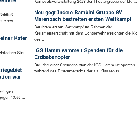
Karnevalsveranstaltung 2023 der Theatergruppe der kfd ..
Neu gegründete Bambini Gruppe SV
Goldfuß-
Marenbach bestreiten ersten Wettkampf
l eines
Bei ihrem ersten Wettkampf im Rahmen der
Kreismeisterschaft mit dem Lichtgewehr erreichten die Ki
leiner Kater
des ...
IGS Hamm sammelt Spenden für die
infachen Start
Erdbebenopfer
 ...
Die Idee einer Spendenaktion der IGS Hamm ist spontan
riegebiet
während des Ethikunterrichts der 10. Klassen in ...
tion war
willigen
egen 10.55 ...