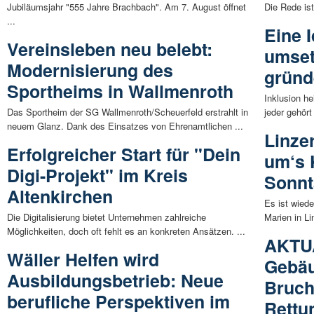
Jubiläumsjahr "555 Jahre Brachbach". Am 7. August öffnet
Die Rede is
...
Eine I
Vereinsleben neu belebt:
umset
Modernisierung des
gründ
Sportheims in Wallmenroth
Inklusion he
Das Sportheim der SG Wallmenroth/Scheuerfeld erstrahlt in
jeder gehör
neuem Glanz. Dank des Einsatzes von Ehrenamtlichen ...
Linze
Erfolgreicher Start für "Dein
um‘s
Digi-Projekt" im Kreis
Sonnt
Altenkirchen
Es ist wiede
Die Digitalisierung bietet Unternehmen zahlreiche
Marien in L
Möglichkeiten, doch oft fehlt es an konkreten Ansätzen. ...
AKTUA
Wäller Helfen wird
Gebäu
Ausbildungsbetrieb: Neue
Bruch
berufliche Perspektiven im
Rettu