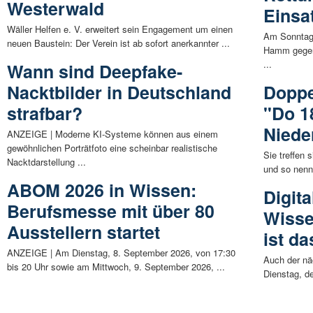
Westerwald
Einsa
Wäller Helfen e. V. erweitert sein Engagement um einen
Am Sonntag 
neuen Baustein: Der Verein ist ab sofort anerkannter ...
Hamm gegen
...
Wann sind Deepfake-
Nacktbilder in Deutschland
Doppe
strafbar?
"Do 1
Niede
ANZEIGE | Moderne KI-Systeme können aus einem
gewöhnlichen Porträtfoto eine scheinbar realistische
Sie treffen
Nacktdarstellung ...
und so nennt
ABOM 2026 in Wissen:
Digit
Berufsmesse mit über 80
Wisse
Ausstellern startet
ist d
ANZEIGE | Am Dienstag, 8. September 2026, von 17:30
Auch der nä
bis 20 Uhr sowie am Mittwoch, 9. September 2026, ...
Dienstag, d