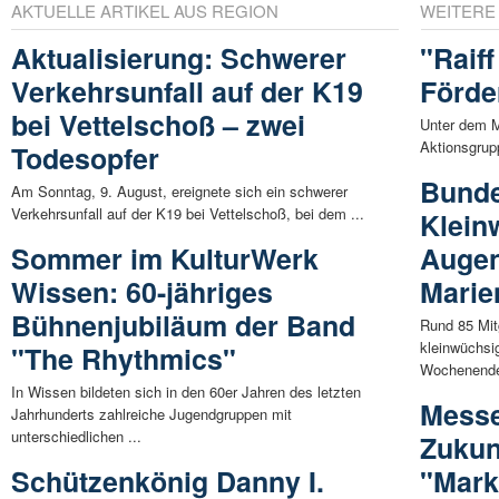
AKTUELLE ARTIKEL AUS REGION
WEITERE
Aktualisierung: Schwerer
"Raiff
Verkehrsunfall auf der K19
Förde
bei Vettelschoß – zwei
Unter dem Mo
Aktionsgrup
Todesopfer
Bunde
Am Sonntag, 9. August, ereignete sich ein schwerer
Verkehrsunfall auf der K19 bei Vettelschoß, bei dem ...
Klein
Sommer im KulturWerk
Augen
Wissen: 60-jähriges
Marie
Bühnenjubiläum der Band
Rund 85 Mit
kleinwüchsi
"The Rhythmics"
Wochenende
In Wissen bildeten sich in den 60er Jahren des letzten
Messe
Jahrhunderts zahlreiche Jugendgruppen mit
unterschiedlichen ...
Zukun
Schützenkönig Danny I.
"Mark