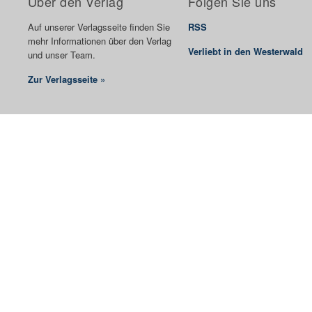
Über den Verlag
Folgen Sie uns
Auf unserer Verlagsseite finden Sie
RSS
mehr Informationen über den Verlag
Verliebt in den Westerwald
und unser Team.
Zur Verlagsseite »