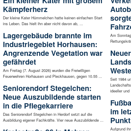
Ein kleiner Kater mit großem
Verke
Kämpferherz
Autob
sorgte
Der kleine Kater Hümmelchen hatte keinen einfachen Start
ins Leben. Das hielt ihn aber nicht davon ab, ...
Fahrz
Lagergebäude brannte im
Am Sonntag 
Rettungskräf
Industriegebiet Horhausen:
Angrenzende Vegetation war
Neuer
gefährdet
Land
Weste
Am Freitag (7. August 2026) wurden die Freiwilligen
Feuerwehren Horhausen und Pleckhausen, gegen 10.55 ...
Seit 1984 un
Landschaft
Seniorendorf Stegelchen:
ideeller und 
Neue Auszubildende starten
Fußba
in die Pflegekarriere
im le
Das Seniorendorf Stegelchen in Herdorf setzt auf die
Punkt
Ausbildung eigener Fachkräfte. Vier neue Auszubildende ...
Aufgrund ih