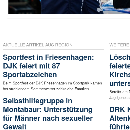
AKTUELLE ARTIKEL AUS REGION
WEITERE
Sportfest in Friesenhagen:
Lösch
DJK feiert mit 87
feier
Sportabzeichen
Kirch
unter
Beim Sportfest der DJK Friesenhagen im Sportpark kamen
bei strahlendem Sommerwetter zahlreiche Familien ...
Bereits am M
Jagdgenosse
Selbsthilfegruppe in
Montabaur: Unterstützung
DRK 
für Männer nach sexueller
Alten
Gewalt
führt