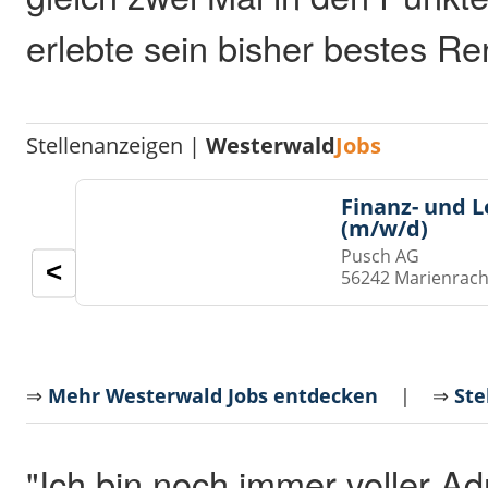
erlebte sein bisher bestes 
Stellenanzeigen |
Westerwald
Jobs
Finanz- und 
(m/w/d)
Pusch AG
<
56242 Marienrach
⇒
Mehr Westerwald Jobs entdecken
| ⇒
Ste
"Ich bin noch immer voller Adr