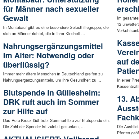
für Männer nach sexueller
ersch
Gewalt
Im gesamten
12 unwetter
In Montabaur gibt es eine besondere Selbsthilfegruppe, die
Verkehrsunfä
sich an Männer richtet, die in ihrer Kindheit ...
Kasse
Nahrungsergänzungsmittel
Verei
im Alter: Notwendig oder
auf d
überflüssig?
Patie
Immer mehr ältere Menschen in Deutschland greifen zu
Nahrungsergänzungsmitteln, um ihre Gesundheit zu ...
In einer Pre
Kassenärztl
Blutspende in Güllesheim:
13. A
DRK ruft auch im Sommer
Ausst
zur Hilfe auf
Fachk
Das Rote Kreuz lädt trotz Sommerhitze zur Blutspende ein.
Die Zahl der Spender ist zuletzt gesunken, ...
Die Ausbild
Pforten geöf