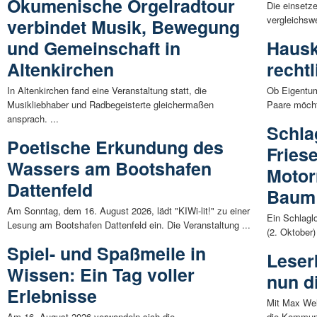
Ökumenische Orgelradtour
Die einsetz
vergleichswe
verbindet Musik, Bewegung
und Gemeinschaft in
Hausk
Altenkirchen
recht
In Altenkirchen fand eine Veranstaltung statt, die
Ob Eigentum
Musikliebhaber und Radbegeisterte gleichermaßen
Paare möcht
ansprach. ...
Schla
Poetische Erkundung des
Fries
Wassers am Bootshafen
Motorr
Dattenfeld
Baum
Am Sonntag, dem 16. August 2026, lädt "KIWi-lit!" zu einer
Ein Schlagl
Lesung am Bootshafen Dattenfeld ein. Die Veranstaltung ...
(2. Oktober)
Spiel- und Spaßmeile in
Leser
Wissen: Ein Tag voller
nun d
Erlebnisse
Mit Max Wel
Am 16. August 2026 verwandeln sich die
die Kommuna