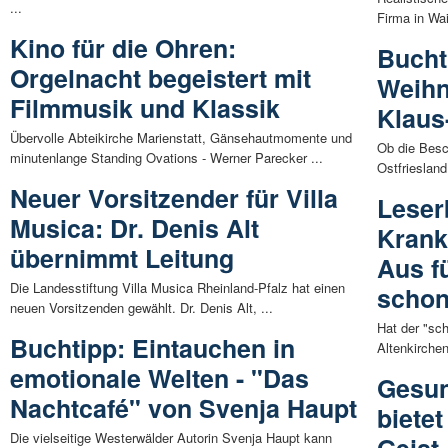
...
Firma in Wai
Kino für die Ohren:
Bucht
Orgelnacht begeistert mit
Weihn
Filmmusik und Klassik
Klaus
Übervolle Abteikirche Marienstatt, Gänsehautmomente und
Ob die Besch
minutenlange Standing Ovations - Werner Parecker ...
Ostfriesland
Neuer Vorsitzender für Villa
Leser
Musica: Dr. Denis Alt
Krank
übernimmt Leitung
Aus f
Die Landesstiftung Villa Musica Rheinland-Pfalz hat einen
schon
neuen Vorsitzenden gewählt. Dr. Denis Alt, ...
Hat der "s
Buchtipp: Eintauchen in
Altenkirche
emotionale Welten - "Das
Gesun
Nachtcafé" von Svenja Haupt
biete
Die vielseitige Westerwälder Autorin Svenja Haupt kann