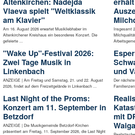
Altenkirchen: Nadejda
erhäl
Vlaeva spielt "Weltklassik
Ausze
am Klavier"
Milchq
Am 16. August 2026 erwartet Musikliebhaber im
Insgesamt 2
Altenkirchener Kreishaus ein besonderes Konzert. Die
Milchqualitä
gefeierte ...
Arbeitsgemei
"Wake Up"-Festival 2026:
Esper
Zwei Tage Musik in
Schwa
Linkenbach
und V
ANZEIGE | Am Freitag und Samstag, 21. und 22. August
Der nächste
2026, findet auf dem Freizeitgelände in Linkenbach ...
Familienzen
Last Night of the Proms:
Reali
Konzert am 11. September in
Katas
Betzdorf
mit D
Waiga
ANZEIGE | Die Musikgemeinde Betzdorf-Kirchen
präsentiert am Freitag, 11. September 2026, die Last Night
Realistisch