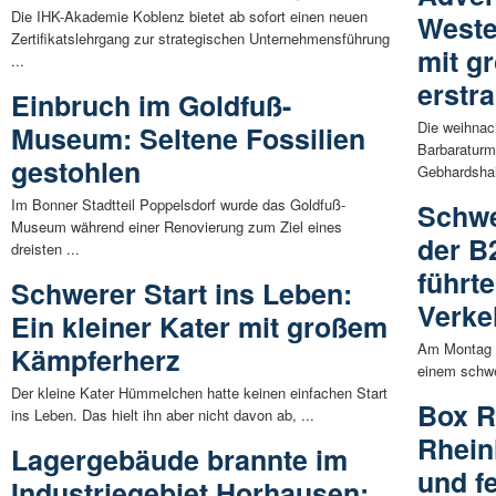
Die IHK-Akademie Koblenz bietet ab sofort einen neuen
Weste
Zertifikatslehrgang zur strategischen Unternehmensführung
mit g
...
erstra
Einbruch im Goldfuß-
Die weihnach
Museum: Seltene Fossilien
Barbaraturm
gestohlen
Gebhardshai
Im Bonner Stadtteil Poppelsdorf wurde das Goldfuß-
Schwe
Museum während einer Renovierung zum Ziel eines
der B
dreisten ...
führte
Schwerer Start ins Leben:
Verke
Ein kleiner Kater mit großem
Am Montag 
Kämpferherz
einem schwe
Der kleine Kater Hümmelchen hatte keinen einfachen Start
Box R
ins Leben. Das hielt ihn aber nicht davon ab, ...
Rhein
Lagergebäude brannte im
und fe
Industriegebiet Horhausen: