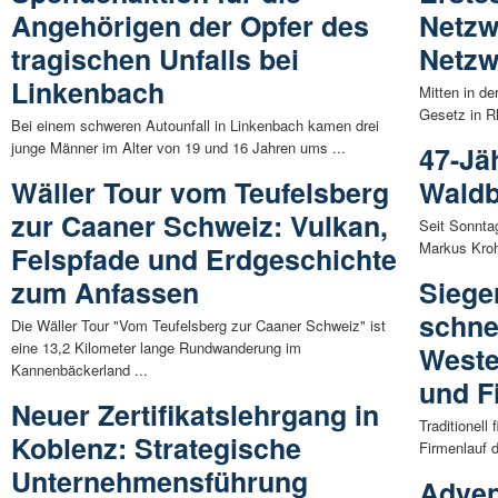
Angehörigen der Opfer des
Netzw
tragischen Unfalls bei
Netzw
Linkenbach
Mitten in de
Gesetz in Rh
Bei einem schweren Autounfall in Linkenbach kamen drei
junge Männer im Alter von 19 und 16 Jahren ums ...
47-Jä
Wäller Tour vom Teufelsberg
Waldb
zur Caaner Schweiz: Vulkan,
Seit Sonntag
Markus Kroh
Felspfade und Erdgeschichte
zum Anfassen
Siege
schne
Die Wäller Tour "Vom Teufelsberg zur Caaner Schweiz" ist
eine 13,2 Kilometer lange Rundwanderung im
Weste
Kannenbäckerland ...
und F
Neuer Zertifikatslehrgang in
Traditionel
Koblenz: Strategische
Firmenlauf 
Unternehmensführung
Adven