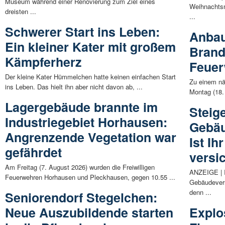
Museum während einer Renovierung zum Ziel eines
Weihnachtsm
dreisten ...
...
Schwerer Start ins Leben:
Anbau
Ein kleiner Kater mit großem
Brand 
Kämpferherz
Feuer
Der kleine Kater Hümmelchen hatte keinen einfachen Start
Zu einem nä
ins Leben. Das hielt ihn aber nicht davon ab, ...
Montag (18.
Lagergebäude brannte im
Steig
Industriegebiet Horhausen:
Gebäu
Angrenzende Vegetation war
Ist Ih
gefährdet
versi
Am Freitag (7. August 2026) wurden die Freiwilligen
ANZEIGE | I
Feuerwehren Horhausen und Pleckhausen, gegen 10.55 ...
Gebäudevers
denn ...
Seniorendorf Stegelchen:
Neue Auszubildende starten
Explo