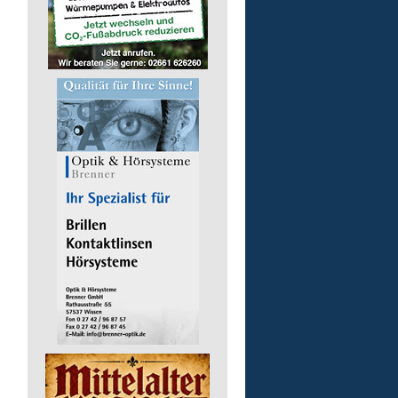
Auslieferungsfahrer/-in
für Mittagessen
Lebenshilfe im Landkreis Altenk
GmbH
57632 Flammersfeld