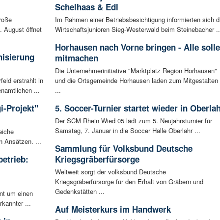
Schelhaas & Edl
roße
Im Rahmen einer Betriebsbesichtigung informierten sich d
 August öffnet
Wirtschaftsjunioren Sieg-Westerwald beim Steinebacher ..
Horhausen nach Vorne bringen - Alle soll
nisierung
mitmachen
Die Unternehmerinitiative "Marktplatz Region Horhausen"
ld erstrahlt in
und die Ortsgemeinde Horhausen laden zum Mitgestalten
amtlichen ...
...
gi-Projekt"
5. Soccer-Turnier startet wieder in Oberla
Der SCM Rhein Wied 05 lädt zum 5. Neujahrsturnier für
Samstag, 7. Januar in die Soccer Halle Oberlahr ...
eiche
n Ansätzen. ...
Sammlung für Volksbund Deutsche
betrieb:
Kriegsgräberfürsorge
m
Weltweit sorgt der volksbund Deutsche
Kriegsgräberfürsorge für den Erhalt von Gräbern und
Gedenkstätten ...
ent um einen
rkannter ...
Auf Meisterkurs im Handwerk