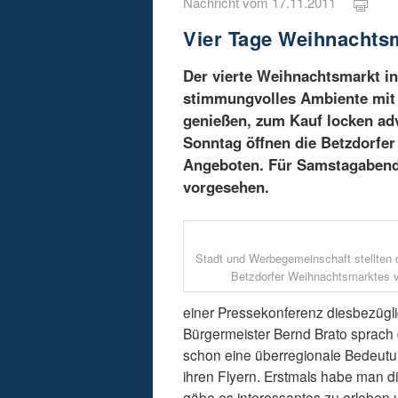
Nachricht vom 17.11.2011
Vier Tage Weihnachtsm
Der vierte Weihnachtsmarkt in
stimmungvolles Ambiente mit v
genießen, zum Kauf locken ad
Sonntag öffnen die Betzdorfe
Angeboten. Für Samstagabend 
vorgesehen.
Stadt und Werbegemeinschaft stellten
Betzdorfer Weihnachtsmarktes v
einer Pressekonferenz diesbezügli
Bürgermeister Bernd Brato sprach 
schon eine überregionale Bedeutu
ihren Flyern. Erstmals habe man d
gäbe es interessantes zu erleben