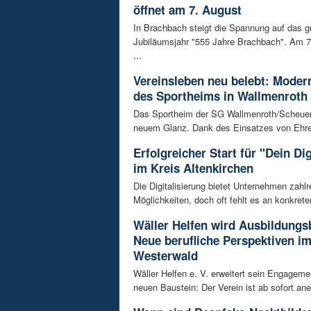
öffnet am 7. August
In Brachbach steigt die Spannung auf das g
Jubiläumsjahr "555 Jahre Brachbach". Am 7.
...
Vereinsleben neu belebt: Moder
des Sportheims in Wallmenroth
Das Sportheim der SG Wallmenroth/Scheuerfe
neuem Glanz. Dank des Einsatzes von Ehren
Erfolgreicher Start für "Dein Di
im Kreis Altenkirchen
Die Digitalisierung bietet Unternehmen zahlr
Möglichkeiten, doch oft fehlt es an konkrete
Wäller Helfen wird Ausbildungs
Neue berufliche Perspektiven i
Westerwald
Wäller Helfen e. V. erweitert sein Engagem
neuen Baustein: Der Verein ist ab sofort ane