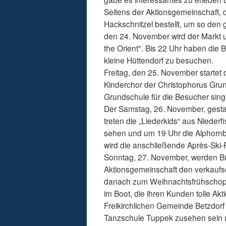
Seitens der Aktionsgemeinschaft, 
Hackschnitzel bestellt, um so den 
den 24. November wird der Markt u
the Orient". Bis 22 Uhr haben die
kleine Hüttendorf zu besuchen.
Freitag, den 25. November startet
Kinderchor der Christophorus Grun
Grundschule für die Besucher sin
Der Samstag, 26. November, gestalt
treten die „Liederkids“ aus Niede
sehen und um 19 Uhr die Alphornb
wird die anschließende Après-Ski-Pa
Sonntag, 27. November, werden Bü
Aktionsgemeinschaft den verkaufsof
danach zum Weihnachtsfrühschoppe
im Boot, die ihren Kunden tolle Akt
Freikirchlichen Gemeinde Betzdorf 
Tanzschule Tuppek zusehen sein