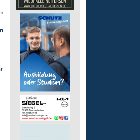
ie
.
en
hr