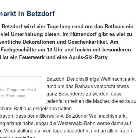
arkt in Betzdorf
 Betzdorf wird vier Tage lang rund um das Rathaus ein
iel Unterhaltung bieten. Im Hüttendorf gibt es viel zu
ventliche Dekorationen und Geschenkartikel. Am
r Fachgeschäfte um 13 Uhr und locken mit besonderen
ist ein Feuerwerk und eine Aprés-Ski-Party
Betzdorf. Der diesjährige Weihnachtmarkt
rund um das Rathaus verspricht etwas
 das Programm des 4.
ganz Besonderes zu werden, dass
or. Foto: anna
jedenfalls meinen die Macher, die extra zu
ch ins Rathaus eingeladen hatten.
davon, dass der mittlerweile 4. Betzdorfer Weihnachtsmarkt
ng erlangt habe, sogar die Westerwald-Bahn werbe damit auf
ie Veranstaltung auf vier Tage ausgedehnt und an allen Tagen
 und zu genießen.