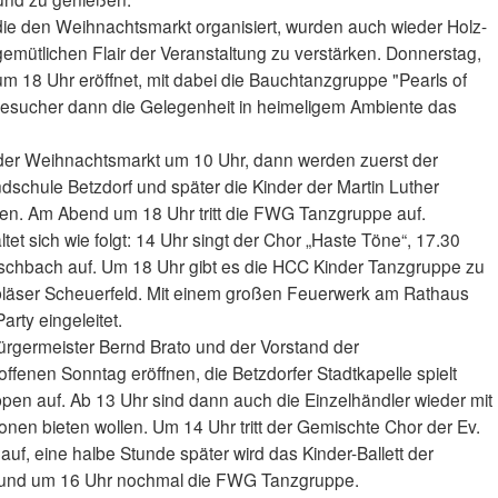
die den Weihnachtsmarkt organisiert, wurden auch wieder Holz-
gemütlichen Flair der Veranstaltung zu verstärken. Donnerstag,
m 18 Uhr eröffnet, mit dabei die Bauchtanzgruppe "Pearls of
 Besucher dann die Gelegenheit in heimeligem Ambiente das
 der Weihnachtsmarkt um 10 Uhr, dann werden zuerst der
dschule Betzdorf und später die Kinder der Martin Luther
gen. Am Abend um 18 Uhr tritt die FWG Tanzgruppe auf.
et sich wie folgt: 14 Uhr singt der Chor „Haste Töne“, 17.30
rfischbach auf. Um 18 Uhr gibt es die HCC Kinder Tanzgruppe zu
läser Scheuerfeld. Mit einem großen Feuerwerk am Rathaus
rty eingeleitet.
rgermeister Bernd Brato und der Vorstand der
fenen Sonntag eröffnen, die Betzdorfer Stadtkapelle spielt
n auf. Ab 13 Uhr sind dann auch die Einzelhändler wieder mit
ionen bieten wollen. Um 14 Uhr tritt der Gemischte Chor der Ev.
auf, eine halbe Stunde später wird das Kinder-Ballett der
 und um 16 Uhr nochmal die FWG Tanzgruppe.