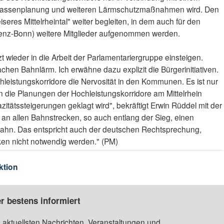
r Trassenplanung und weiteren Lärmschutzmaßnahmen wird. Den
seres Mittelrheintal" weiter begleiten, in dem auch für den
oblenz-Bonn) weitere Mitglieder aufgenommen werden.
tzt wieder in die Arbeit der Parlamentariergruppe einsteigen.
hen Bahnlärm. Ich erwähne dazu explizit die Bürgerinitiativen.
eistungskorridore die Nervosität in den Kommunen. Es ist nur
n die Planungen der Hochleistungskorridore am Mittelrhein
tätssteigerungen geklagt wird", bekräftigt Erwin Rüddel mit der
n allen Bahnstrecken, so auch entlang der Sieg, einen
ahn. Das entspricht auch der deutschen Rechtsprechung,
ken nicht notwendig werden." (PM)
ktion
r bestens informiert
 aktuellsten Nachrichten, Veranstaltungen und