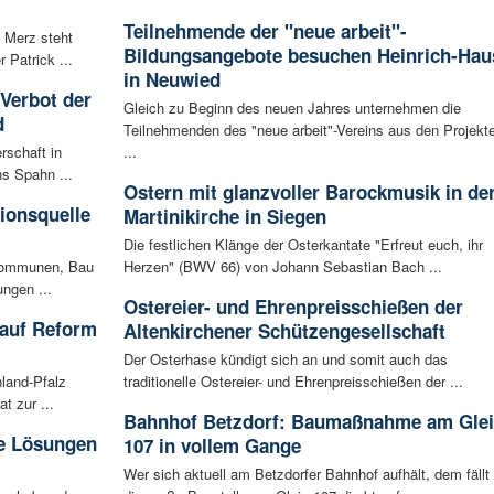
Teilnehmende der "neue arbeit"-
 Merz steht
Bildungsangebote besuchen Heinrich-Hau
Patrick ...
in Neuwied
 Verbot der
Gleich zu Beginn des neuen Jahres unternehmen die
d
Teilnehmenden des "neue arbeit"-Vereins aus den Projekt
rschaft in
...
ns Spahn ...
Ostern mit glanzvoller Barockmusik in de
tionsquelle
Martinikirche in Siegen
Die festlichen Klänge der Osterkantate "Erfreut euch, ihr
 Kommunen, Bau
Herzen" (BWV 66) von Johann Sebastian Bach ...
ungen ...
Ostereier- und Ehrenpreisschießen der
 auf Reform
Altenkirchener Schützengesellschaft
Der Osterhase kündigt sich an und somit auch das
land-Pfalz
traditionelle Ostereier- und Ehrenpreisschießen der ...
t zur ...
Bahnhof Betzdorf: Baumaßnahme am Glei
he Lösungen
107 in vollem Gange
Wer sich aktuell am Betzdorfer Bahnhof aufhält, dem fällt