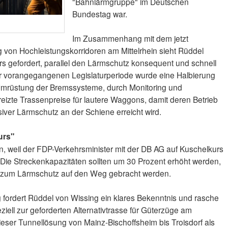
"Bahnlärmgruppe" im Deutschen
Bundestag war.
Im Zusammenhang mit dem jetzt
g von Hochleistungskorridoren am Mittelrhein sieht Rüddel
s gefordert, parallel den Lärmschutz konsequent und schnell
er vorangegangenen Legislaturperiode wurde eine Halbierung
 Umrüstung der Bremssysteme, durch Monitoring und
zte Trassenpreise für lautere Waggons, damit deren Betrieb
iver Lärmschutz an der Schiene erreicht wird.
urs"
ten, weil der FDP-Verkehrsminister mit der DB AG auf Kuschelkurs
at. Die Streckenkapazitäten sollten um 30 Prozent erhöht werden,
um Lärmschutz auf den Weg gebracht werden.
rdert Rüddel von Wissing ein klares Bekenntnis und rasche
ziell zur geforderten Alternativtrasse für Güterzüge am
ieser Tunnellösung von Mainz-Bischoffsheim bis Troisdorf als