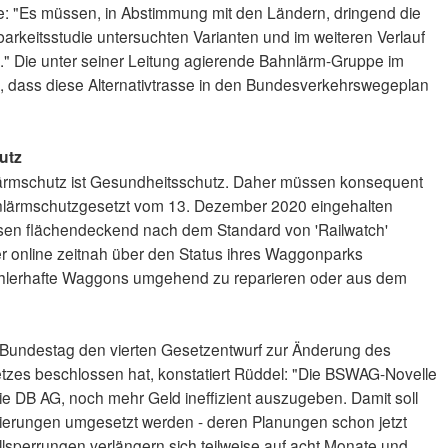
nge: "Es müssen, in Abstimmung mit den Ländern, dringend die
arkeitsstudie untersuchten Varianten und im weiteren Verlauf
n." Die unter seiner Leitung agierende Bahnlärm-Gruppe im
ht, dass diese Alternativtrasse in den Bundesverkehrswegeplan
utz
 Lärmschutz ist Gesundheitsschutz. Daher müssen konsequent
lärmschutzgesetzt vom 13. Dezember 2020 eingehalten
sen flächendeckend nach dem Standard von 'Railwatch'
r online zeitnah über den Status ihres Waggonparks
 fehlerhafte Waggons umgehend zu reparieren oder aus dem
Bundestag den vierten Gesetzentwurf zur Änderung des
s beschlossen hat, konstatiert Rüddel: "Die BSWAG-Novelle
r die DB AG, noch mehr Geld ineffizient auszugeben. Damit soll
nierungen umgesetzt werden - deren Planungen schon jetzt
llsperrungen verlängern sich teilweise auf acht Monate und