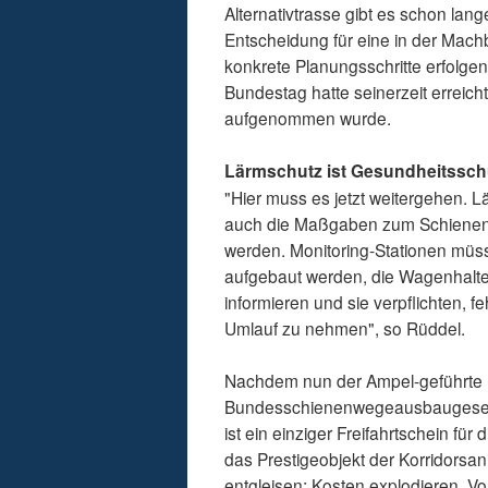
Alternativtrasse gibt es schon la
Entscheidung für eine in der Machb
konkrete Planungsschritte erfolge
Bundestag hatte seinerzeit erreic
aufgenommen wurde.
Lärmschutz ist Gesundheitssch
"Hier muss es jetzt weitergehen.
auch die Maßgaben zum Schienen
werden. Monitoring-Stationen müs
aufgebaut werden, die Wagenhalte
informieren und sie verpflichten,
Umlauf zu nehmen", so Rüddel.
Nachdem nun der Ampel-geführte 
Bundesschienenwegeausbaugesetze
ist ein einziger Freifahrtschein fü
das Prestigeobjekt der Korridorsa
entgleisen: Kosten explodieren, Vo