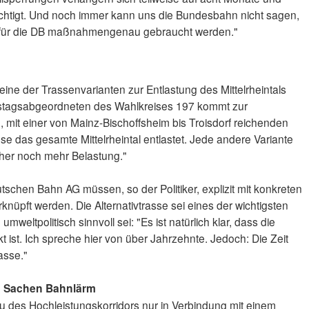
üchtigt. Und noch immer kann uns die Bundesbahn nicht sagen,
n für die DB maßnahmengenau gebraucht werden."
 eine der Trassenvarianten zur Entlastung des Mittelrheintals
stagsabgeordneten des Wahlkreises 197 kommt zur
e, mit einer von Mainz-Bischoffsheim bis Troisdorf reichenden
ese das gesamte Mittelrheintal entlastet. Jede andere Variante
s eher noch mehr Belastung."
schen Bahn AG müssen, so der Politiker, explizit mit konkreten
erknüpft werden. Die Alternativtrasse sei eines der wichtigsten
umweltpolitisch sinnvoll sei: "Es ist natürlich klar, dass die
t ist. Ich spreche hier von über Jahrzehnte. Jedoch: Die Zeit
rasse."
n Sachen Bahnlärm
au des Hochleistungskorridors nur in Verbindung mit einem