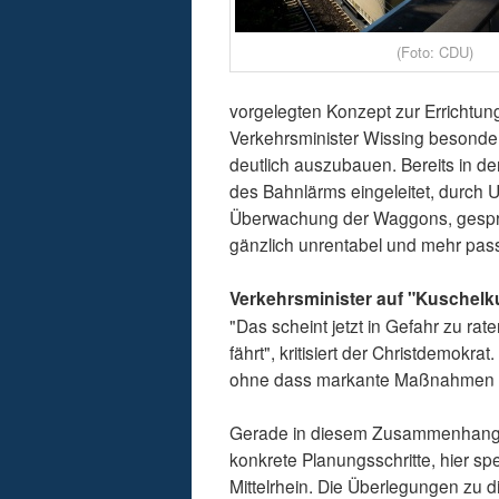
(Foto: CDU)
vorgelegten Konzept zur Errichtun
Verkehrsminister Wissing besonder
deutlich auszubauen. Bereits in d
des Bahnlärms eingeleitet, durch
Überwachung der Waggons, gesprei
gänzlich unrentabel und mehr pass
Verkehrsminister auf "Kuschelk
"Das scheint jetzt in Gefahr zu ra
fährt", kritisiert der Christdemokr
ohne dass markante Maßnahmen z
Gerade in diesem Zusammenhang fo
konkrete Planungsschritte, hier spe
Mittelrhein. Die Überlegungen zu d