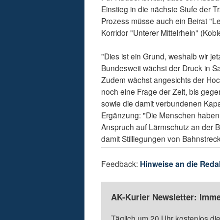
Einstieg in die nächste Stufe de
Prozess müsse auch ein Beirat "Lei
Korridor "Unterer Mittelrhein" (K
"Dies ist ein Grund, weshalb wir je
Bundesweit wächst der Druck in Sac
Zudem wächst angesichts der Hochl
noch eine Frage der Zeit, bis gege
sowie die damit verbundenen Kapazi
Ergänzung: "Die Menschen haben a
Anspruch auf Lärmschutz an der B
damit Stilllegungen von Bahnstrec
Feedback:
Hinweise an die Reda
AK-Kurier Newsletter: Imme
Täglich um 20 Uhr kostenlos die