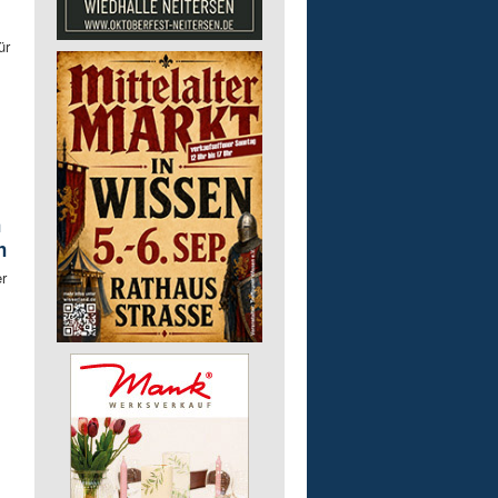
ür
h
h
r