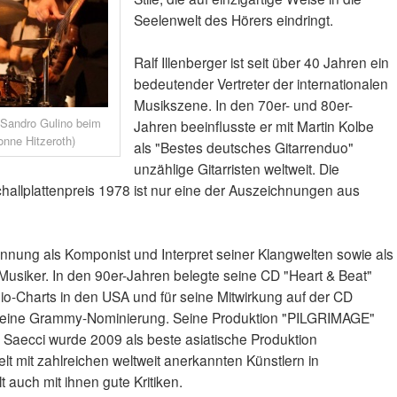
Seelenwelt des Hörers eindringt.
Ralf Illenberger ist seit über 40 Jahren ein
bedeutender Vertreter der internationalen
Musikszene. In den 70er- und 80er-
d Sandro Gulino beim
Jahren beeinflusste er mit Martin Kolbe
nne Hitzeroth)
als "Bestes deutsches Gitarrenduo"
unzählige Gitarristen weltweit. Die
allplattenpreis 1978 ist nur eine der Auszeichnungen aus
nnung als Komponist und Interpret seiner Klangwelten sowie als
 Musiker. In den 90er-Jahren belegte seine CD "Heart & Beat"
dio-Charts in den USA und für seine Mitwirkung auf der CD
997 eine Grammy-Nominierung. Seine Produktion "PILGRIMAGE"
 Saecci wurde 2009 als beste asiatische Produktion
elt mit zahlreichen weltweit anerkannten Künstlern in
 auch mit ihnen gute Kritiken.