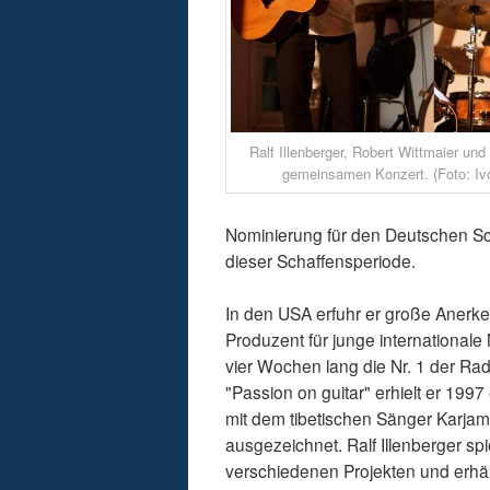
Ralf Illenberger, Robert Wittmaier un
gemeinsamen Konzert. (Foto: Ivo
Nominierung für den Deutschen Sch
dieser Schaffensperiode.
In den USA erfuhr er große Anerke
Produzent für junge internationale
vier Wochen lang die Nr. 1 der Ra
"Passion on guitar" erhielt er 1
mit dem tibetischen Sänger Karjam
ausgezeichnet. Ralf Illenberger spi
verschiedenen Projekten und erhält