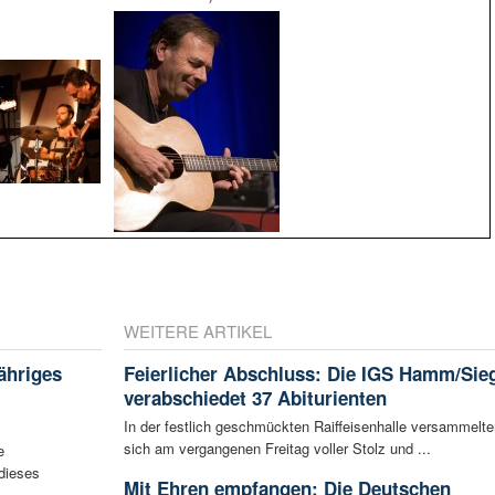
WEITERE ARTIKEL
jähriges
Feierlicher Abschluss: Die IGS Hamm/Sie
verabschiedet 37 Abiturienten
In der festlich geschmückten Raiffeisenhalle versammelte
sich am vergangenen Freitag voller Stolz und ...
e
 dieses
Mit Ehren empfangen: Die Deutschen