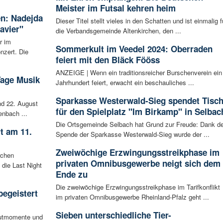
Meister im Futsal kehren heim
en: Nadejda
Dieser Titel stellt vieles in den Schatten und ist einmalig f
avier"
die Verbandsgemeinde Altenkirchen, den ...
r im
Sommerkult im Veedel 2024: Oberraden
nzert. Die
feiert mit den Bläck Fööss
ANZEIGE | Wenn ein traditionsreicher Burschenverein ein
Tage Musik
Jahrhundert feiert, erwacht ein beschauliches ...
Sparkasse Westerwald-Sieg spendet Tisc
d 22. August
für den Spielplatz "Im Birkamp" in Selbac
enbach ...
Die Ortsgemeinde Selbach hat Grund zur Freude: Dank de
t am 11.
Spende der Sparkasse Westerwald-Sieg wurde der ...
Zweiwöchige Erzwingungsstreikphase im
rchen
privaten Omnibusgewerbe neigt sich dem
 die Last Night
Ende zu
Die zweiwöchige Erzwingungsstreikphase im Tarifkonflikt
begeistert
im privaten Omnibusgewerbe Rheinland-Pfalz geht ...
Sieben unterschiedliche Tier-
autmomente und