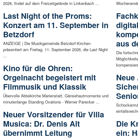
2026, findet auf dem Freizeitgelände in Linkenbach ...
Wochenende
Last Night of the Proms:
Fachk
Konzert am 11. September in
digit
Betzdorf
kompe
aus d
ANZEIGE | Die Musikgemeinde Betzdorf-Kirchen
präsentiert am Freitag, 11. September 2026, die Last Night
Die fortschr
...
Möglichkeit
kompensiere
Kino für die Ohren:
Orgelnacht begeistert mit
Neue 
Filmmusik und Klassik
Siche
Senio
Übervolle Abteikirche Marienstatt, Gänsehautmomente und
minutenlange Standing Ovations - Werner Parecker ...
Schockanruf
einfallsreic
Neuer Vorsitzender für Villa
Musica: Dr. Denis Alt
Die K
übernimmt Leitung
ein: H