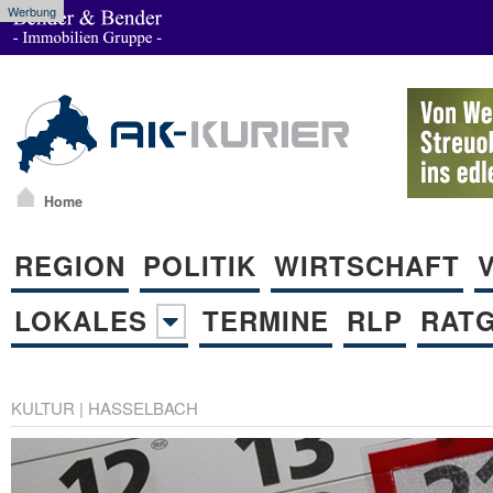
Werbung
Home
REGION
POLITIK
WIRTSCHAFT
LOKALES
TERMINE
RLP
RAT
KULTUR
|
HASSELBACH