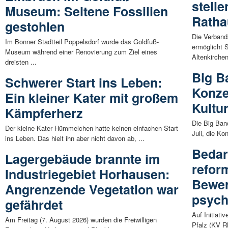
stell
Museum: Seltene Fossilien
Ratha
gestohlen
Die Verband
Im Bonner Stadtteil Poppelsdorf wurde das Goldfuß-
ermöglicht
Museum während einer Renovierung zum Ziel eines
Altenkirchen
dreisten ...
Big B
Schwerer Start ins Leben:
Konze
Ein kleiner Kater mit großem
Kultu
Kämpferherz
Die Big Ban
Der kleine Kater Hümmelchen hatte keinen einfachen Start
Juli, die Ko
ins Leben. Das hielt ihn aber nicht davon ab, ...
Bedar
Lagergebäude brannte im
refor
Industriegebiet Horhausen:
Bewer
Angrenzende Vegetation war
psych
gefährdet
Auf Initiati
Am Freitag (7. August 2026) wurden die Freiwilligen
Pfalz (KV R