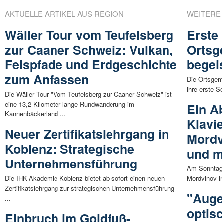
AKTUELLE ARTIKEL AUS REGION
WEITERE
Wäller Tour vom Teufelsberg
Erste
zur Caaner Schweiz: Vulkan,
Ortsg
Felspfade und Erdgeschichte
begei
zum Anfassen
Die Ortsgem
ihre erste 
Die Wäller Tour "Vom Teufelsberg zur Caaner Schweiz" ist
eine 13,2 Kilometer lange Rundwanderung im
Ein A
Kannenbäckerland ...
Klavi
Neuer Zertifikatslehrgang in
Mordv
Koblenz: Strategische
und 
Unternehmensführung
Am Sonntag, 
Die IHK-Akademie Koblenz bietet ab sofort einen neuen
Mordvinov in
Zertifikatslehrgang zur strategischen Unternehmensführung
"Auge
...
optis
Einbruch im Goldfuß-