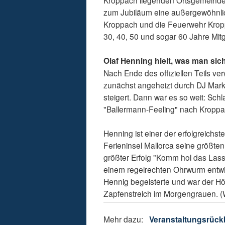
Kroppach liegenden Ortsgemeinde
zum Jubiläum eine außergewöhnli
Kroppach und die Feuerwehr Kropp
30, 40, 50 und sogar 60 Jahre Mitgl
Olaf Henning hielt, was man si
Nach Ende des offiziellen Teils ver
zunächst angeheizt durch DJ Mark
steigert. Dann war es so weit: Sch
"Ballermann-Feeling" nach Kroppa
Henning ist einer der erfolgreichs
Ferieninsel Mallorca seine größten
größter Erfolg "Komm hol das Lass
einem regelrechten Ohrwurm entwic
Hennig begeisterte und war der H
Zapfenstreich im Morgengrauen. 
Mehr dazu:
Veranstaltungsrück