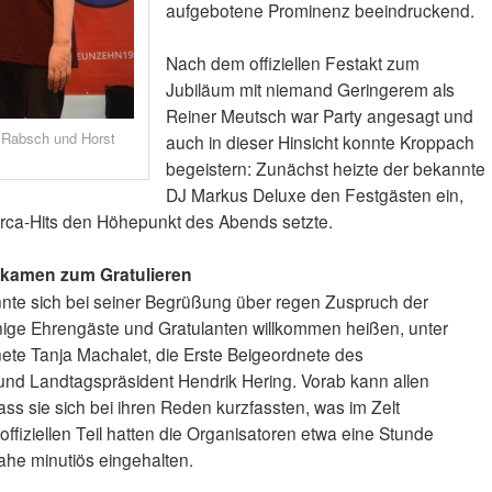
aufgebotene Prominenz beeindruckend.
Nach dem offiziellen Festakt zum
Jubiläum mit niemand Geringerem als
Reiner Meutsch war Party angesagt und
 Rabsch und Horst
auch in dieser Hinsicht konnte Kroppach
begeistern: Zunächst heizte der bekannte
DJ Markus Deluxe den Festgästen ein,
orca-Hits den Höhepunkt des Abends setzte.
 kamen zum Gratulieren
nnte sich bei seiner Begrüßung über regen Zuspruch der
ige Ehrengäste und Gratulanten willkommen heißen, unter
e Tanja Machalet, die Erste Beigeordnete des
und Landtagspräsident Hendrik Hering. Vorab kann allen
ss sie sich bei ihren Reden kurzfassten, was im Zelt
fiziellen Teil hatten die Organisatoren etwa eine Stunde
ahe minutiös eingehalten.