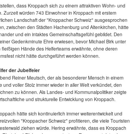
eststellen, dass Kroppach sich zu einem attraktiven Wohn- und
be. Zurzeit würden 743 Einwohner in Kroppach mit erstem
errlichen Landschaft der "Kroppacher Schweiz" ausgesprochen
gen, zwischen den Städten Hachenburg und Altenkirchen, hätte
teinander und ein intaktes Gemeinschaftsgefühl gebildet. Den
einer Gedenkminute Ehre erwiesen, bevor Michael Birk unter
en fleißigen Hände des Helferteams erwähnte, ohne deren
msfest nicht hätte durchgeführt werden können.
fer der Jubelfeier
obend Reiner Meutsch, der als besonderer Mensch in einem
und voller Stolz immer wieder in aller Welt verkündet, den
ichnen zu können. Als Landes- und Kommunalpolitiker zeigte
irtschaftliche und strukturelle Entwicklung von Kroppach.
ppach hätte sich kontinuierlich immer weiterentwickelt und
eizvollen "Kroppacher Schweiz" profitieren, die viele Touristen
esterwald ziehen würde. Hering erwähnte, dass es Kroppach