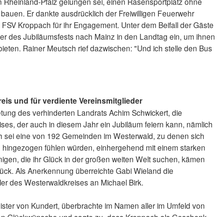
 Rheinland-Pfalz gelungen sei, einen Rasensportplatz ohne
zu bauen. Er dankte ausdrücklich der Freiwilligen Feuerwehr
SV Kroppach für ihr Engagement. Unter dem Beifall der Gäste
lfer des Jubiläumsfests nach Mainz in den Landtag ein, um ihnen
ieten. Rainer Meutsch rief dazwischen: "Und ich stelle den Bus
is und für verdiente Vereinsmitglieder
etung des verhinderten Landrats Achim Schwickert, die
s, der auch in diesem Jahr ein Jubiläum feiern kann, nämlich
h sei eine von 192 Gemeinden im Westerwald, zu denen sich
hingezogen fühlen würden, einhergehend mit einem starken
nigen, die ihr Glück in der großen weiten Welt suchen, kämen
ück. Als Anerkennung überreichte Gabi Wieland die
r des Westerwaldkreises an Michael Birk.
ster von Kundert, überbrachte im Namen aller im Umfeld von