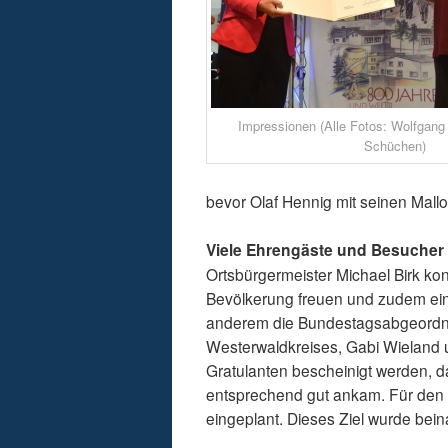
Impressionen (Alle Fotos: Wolfgang
Schüchen)
bevor Olaf Hennig mit seinen Mall
Viele Ehrengäste und Besucher
Ortsbürgermeister Michael Birk ko
Bevölkerung freuen und zudem ein
anderem die Bundestagsabgeordnet
Westerwaldkreises, Gabi Wieland 
Gratulanten bescheinigt werden, da
entsprechend gut ankam. Für den of
eingeplant. Dieses Ziel wurde bein