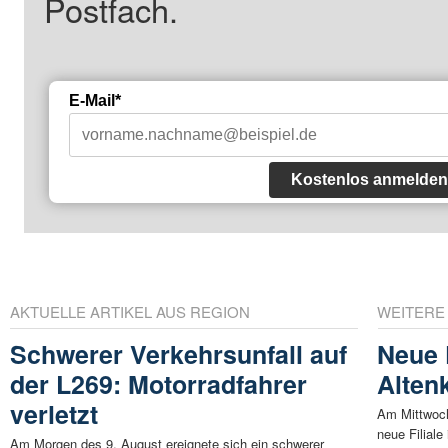
Postfach.
E-Mail*
Kostenlos anmelden
AKTUELLE ARTIKEL AUS REGION
WEITERE
Schwerer Verkehrsunfall auf
Neue P
der L269: Motorradfahrer
Alten
verletzt
Am Mittwoch
neue Filiale 
Am Morgen des 9. August ereignete sich ein schwerer