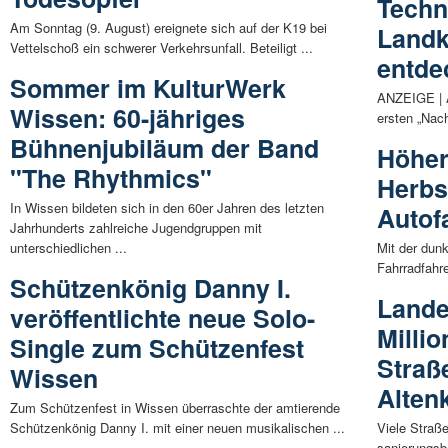
Techn
Am Sonntag (9. August) ereignete sich auf der K19 bei
Landk
Vettelschoß ein schwerer Verkehrsunfall. Beteiligt ...
entde
Sommer im KulturWerk
ANZEIGE | A
Wissen: 60-jähriges
ersten „Nach
Bühnenjubiläum der Band
Höher
"The Rhythmics"
Herbs
In Wissen bildeten sich in den 60er Jahren des letzten
Autof
Jahrhunderts zahlreiche Jugendgruppen mit
unterschiedlichen ...
Mit der dunk
Fahrradfahre
Schützenkönig Danny I.
Lande
veröffentlichte neue Solo-
Milli
Single zum Schützenfest
Straß
Wissen
Alten
Zum Schützenfest in Wissen überraschte der amtierende
Schützenkönig Danny I. mit einer neuen musikalischen ...
Viele Straß
sanierungsbe