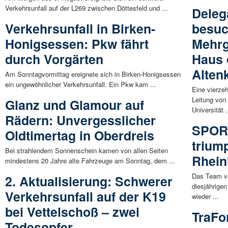
Verkehrsunfall auf der L269 zwischen Döttesfeld und ...
Deleg
Verkehrsunfall in Birken-
besuc
Honigsessen: Pkw fährt
Mehrg
durch Vorgärten
Haus 
Alten
Am Sonntagvormittag ereignete sich in Birken-Honigsessen
ein ungewöhnlicher Verkehrsunfall. Ein Pkw kam ...
Eine vierze
Leitung von
Glanz und Glamour auf
Universität .
Rädern: Unvergesslicher
SPOR
Oldtimertag in Oberdreis
trium
Bei strahlendem Sonnenschein kamen von allen Seiten
Rhein
mindestens 20 Jahre alte Fahrzeuge am Sonntag, dem ...
Das Team v
2. Aktualisierung: Schwerer
diesjährige
Verkehrsunfall auf der K19
wieder ...
bei Vettelschoß – zwei
TraFo
Todesopfer