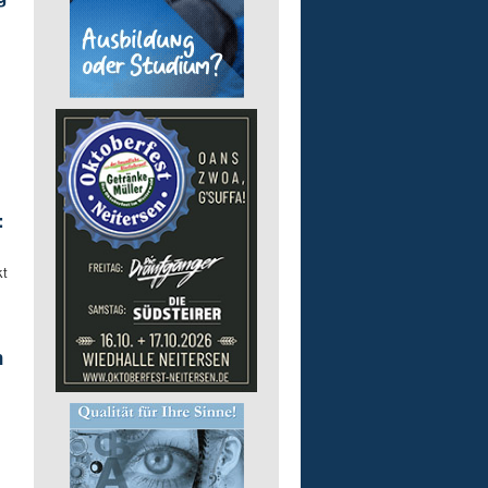
:
kt
n