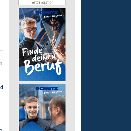
t
nd
z
g