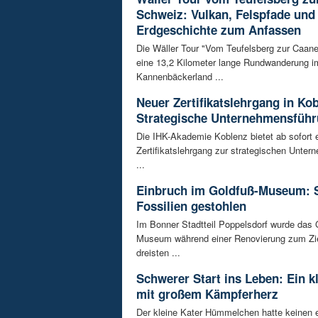
Schweiz: Vulkan, Felspfade und
Erdgeschichte zum Anfassen
Die Wäller Tour "Vom Teufelsberg zur Caane
eine 13,2 Kilometer lange Rundwanderung i
Kannenbäckerland ...
Neuer Zertifikatslehrgang in Ko
Strategische Unternehmensfüh
Die IHK-Akademie Koblenz bietet ab sofort 
Zertifikatslehrgang zur strategischen Unte
...
Einbruch im Goldfuß-Museum: 
Fossilien gestohlen
Im Bonner Stadtteil Poppelsdorf wurde das 
Museum während einer Renovierung zum Zie
dreisten ...
Schwerer Start ins Leben: Ein k
mit großem Kämpferherz
Der kleine Kater Hümmelchen hatte keinen e