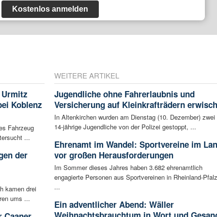
Kostenlos anmelden
WEITERE ARTIKEL
 Urmitz
Jugendliche ohne Fahrerlaubnis und
bei Koblenz
Versicherung auf Kleinkrafträdern erwisch
In Altenkirchen wurden am Dienstag (10. Dezember) zwei
14-jährige Jugendliche von der Polizei gestoppt, ...
les Fahrzeug
ersucht ...
Ehrenamt im Wandel: Sportvereine im La
gen der
vor großen Herausforderungen
i
Im Sommer dieses Jahres haben 3.682 ehrenamtlich
engagierte Personen aus Sportvereinen in Rheinland-Pfal
...
ch kamen drei
ren ums ...
Ein adventlicher Abend: Wäller
Weihnachtsbrauchtum in Wort und Gesan
r Caaner