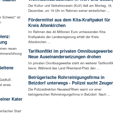
Der Kultur- und Verkehrsverein (KuV) lädt am Montag, 16.
Dezember, um 19 Uhr im Rahmen seiner winterlichen ...
r Schweiz" ist
Fördermittel aus dem Kita-Kraftpaket für
m
Kreis Altenkirchen
Im Rahmen des 40 Millionen Euro umfassenden Kita-
blenz:
Kraftpakets der Landesregierung erhält der Kreis
rung
Altenkirchen ...
einen neuen
Tarifkonflikt im privaten Omnibusgewerbe
rnehmensführung
Neue Auseinandersetzungen drohen
Im privaten Omnibusgewerbe steht ein weiterer Tarifkonfli
Seltene
bevor. Während das Land Rheinland-Pfalz den ...
Betrügerische Rohrreinigungsfirma in
Goldfuß-
Betzdorf unterwegs - Polizei sucht Zeuge
l eines
Die Polizeidirektion Neuwied/Rhein warnt vor einer
betrügerischen Rohrreinigungsfirma in Betzdorf. Nach ...
leiner Kater
infachen Start