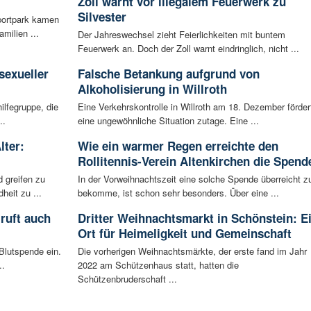
Zoll warnt vor illegalem Feuerwerk zu
Silvester
portpark kamen
milien ...
Der Jahreswechsel zieht Feierlichkeiten mit buntem
Feuerwerk an. Doch der Zoll warnt eindringlich, nicht ...
:
sexueller
Falsche Betankung aufgrund von
Alkoholisierung in Willroth
ilfegruppe, die
Eine Verkehrskontrolle in Willroth am 18. Dezember förder
..
eine ungewöhnliche Situation zutage. Eine ...
lter:
Wie ein warmer Regen erreichte den
Rollitennis-Verein Altenkirchen die Spend
 greifen zu
In der Vorweihnachtszeit eine solche Spende überreicht z
eit zu ...
bekomme, ist schon sehr besonders. Über eine ...
ruft auch
Dritter Weihnachtsmarkt in Schönstein: E
Ort für Heimeligkeit und Gemeinschaft
Blutspende ein.
Die vorherigen Weihnachtsmärkte, der erste fand im Jahr
..
2022 am Schützenhaus statt, hatten die
Schützenbruderschaft ...