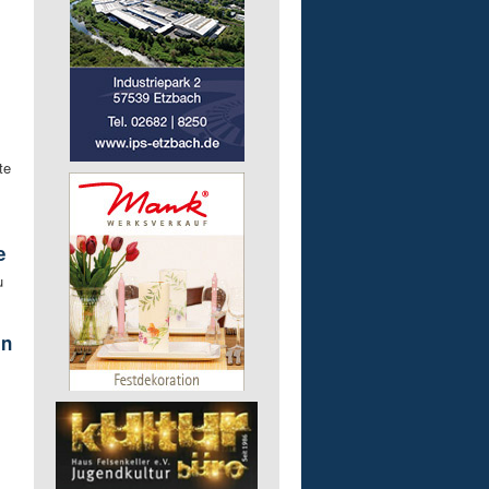
te
e
u
in