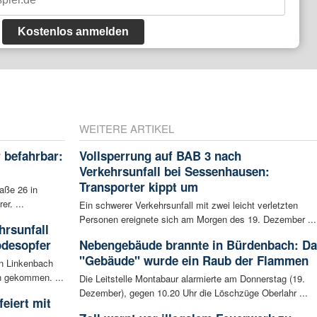
Kostenlos anmelden
WEITERE ARTIKEL
 befahrbar:
Vollsperrung auf BAB 3 nach
Verkehrsunfall bei Sessenhausen:
Transporter kippt um
aße 26 in
r. ...
Ein schwerer Verkehrsunfall mit zwei leicht verletzten
Personen ereignete sich am Morgen des 19. Dezember ...
rsunfall
odesopfer
Nebengebäude brannte in Bürdenbach: Da
"Gebäude" wurde ein Raub der Flammen
en Linkenbach
n gekommen. ...
Die Leitstelle Montabaur alarmierte am Donnerstag (19.
Dezember), gegen 10.20 Uhr die Löschzüge Oberlahr ...
eiert mit