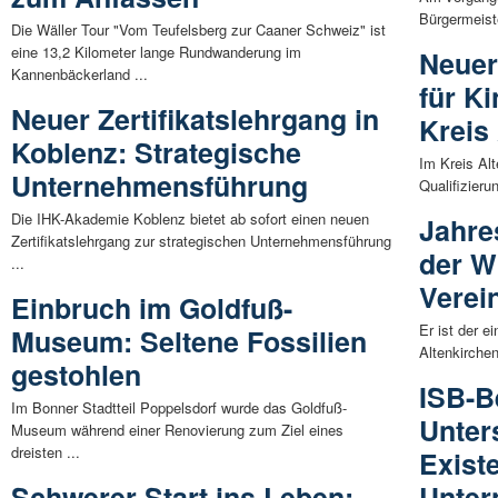
Bürgermeist
Die Wäller Tour "Vom Teufelsberg zur Caaner Schweiz" ist
eine 13,2 Kilometer lange Rundwanderung im
Neuer
Kannenbäckerland ...
für K
Neuer Zertifikatslehrgang in
Kreis
Koblenz: Strategische
Im Kreis Alt
Unternehmensführung
Qualifizieru
Die IHK-Akademie Koblenz bietet ab sofort einen neuen
Jahre
Zertifikatslehrgang zur strategischen Unternehmensführung
der W
...
Verein
Einbruch im Goldfuß-
Er ist der 
Museum: Seltene Fossilien
Altenkirchen
gestohlen
ISB-B
Im Bonner Stadtteil Poppelsdorf wurde das Goldfuß-
Unter
Museum während einer Renovierung zum Ziel eines
dreisten ...
Exist
Schwerer Start ins Leben:
Unte