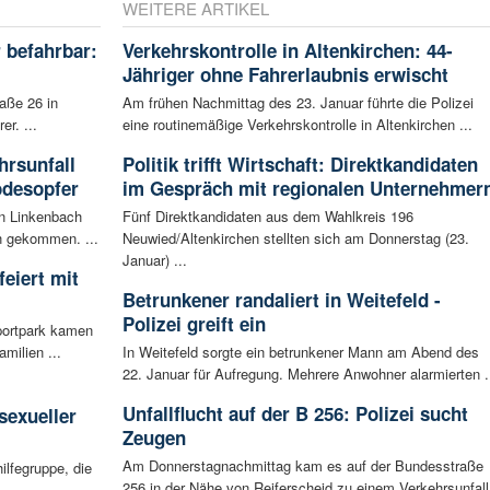
WEITERE ARTIKEL
 befahrbar:
Verkehrskontrolle in Altenkirchen: 44-
Jähriger ohne Fahrerlaubnis erwischt
aße 26 in
Am frühen Nachmittag des 23. Januar führte die Polizei
r. ...
eine routinemäßige Verkehrskontrolle in Altenkirchen ...
rsunfall
Politik trifft Wirtschaft: Direktkandidaten
odesopfer
im Gespräch mit regionalen Unternehmer
en Linkenbach
Fünf Direktkandidaten aus dem Wahlkreis 196
n gekommen. ...
Neuwied/Altenkirchen stellten sich am Donnerstag (23.
Januar) ...
eiert mit
Betrunkener randaliert in Weitefeld -
Polizei greift ein
portpark kamen
milien ...
In Weitefeld sorgte ein betrunkener Mann am Abend des
22. Januar für Aufregung. Mehrere Anwohner alarmierten .
:
Unfallflucht auf der B 256: Polizei sucht
sexueller
Zeugen
Am Donnerstagnachmittag kam es auf der Bundesstraße
ilfegruppe, die
256 in der Nähe von Reiferscheid zu einem Verkehrsunfall
..