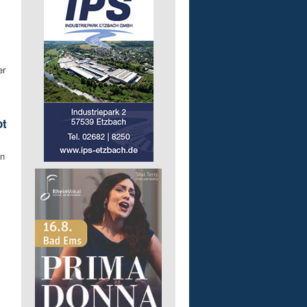
er
ot
en