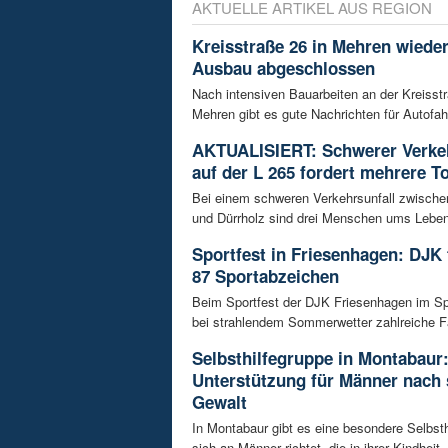
AKTUELLE ARTIKEL AUS REGION
Kreisstraße 26 in Mehren wieder
Ausbau abgeschlossen
Nach intensiven Bauarbeiten an der Kreisstr
Mehren gibt es gute Nachrichten für Autofahre
AKTUALISIERT: Schwerer Verkeh
auf der L 265 fordert mehrere T
Bei einem schweren Verkehrsunfall zwisch
und Dürrholz sind drei Menschen ums Lebe
Sportfest in Friesenhagen: DJK f
87 Sportabzeichen
Beim Sportfest der DJK Friesenhagen im S
bei strahlendem Sommerwetter zahlreiche Fa
Selbsthilfegruppe in Montabaur
Unterstützung für Männer nach 
Gewalt
In Montabaur gibt es eine besondere Selbsth
sich an Männer richtet, die in ihrer Kindheit .