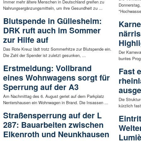
Immer mehr ältere Menschen in Deutschland greifen zu
Donnerstag,
Nahrungsergänzungsmitteln, um ihre Gesundheit zu ...
"Hochwasser
Blutspende in Güllesheim:
Karne
DRK ruft auch im Sommer
närri
zur Hilfe auf
Highl
Das Rote Kreuz lädt trotz Sommerhitze zur Blutspende ein.
Der Karneval
Die Zahl der Spender ist zuletzt gesunken, ...
buntes Progr
Erstmeldung: Vollbrand
Fast e
eines Wohnwagens sorgt für
rhein
Sperrung auf der A3
ausge
Am Nachmittag des 6. August geriet auf dem Parkplatz
Die Struktu
Nentershausen ein Wohnwagen in Brand. Die Insassen ...
kürzlich fas
Straßensperrung auf der L
Eintri
287: Bauarbeiten zwischen
Welte
Elkenroth und Neunkhausen
Lumiè