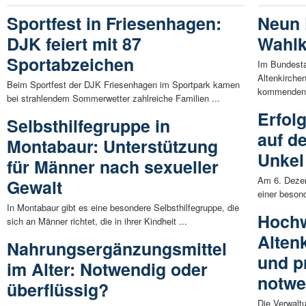
Sportfest in Friesenhagen:
Neun 
DJK feiert mit 87
Wahlk
Sportabzeichen
Im Bundesta
Altenkirche
Beim Sportfest der DJK Friesenhagen im Sportpark kamen
kommenden 
bei strahlendem Sommerwetter zahlreiche Familien ...
Erfol
Selbsthilfegruppe in
auf d
Montabaur: Unterstützung
Unkel
für Männer nach sexueller
Am 6. Dezem
Gewalt
einer beson
In Montabaur gibt es eine besondere Selbsthilfegruppe, die
Hochw
sich an Männer richtet, die in ihrer Kindheit ...
Alten
Nahrungsergänzungsmittel
und p
im Alter: Notwendig oder
notwe
überflüssig?
Die Verwaltu