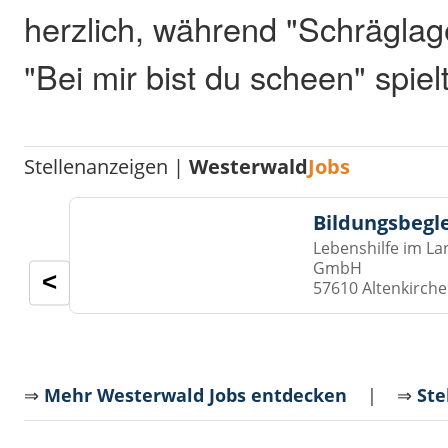
herzlich, während "Schräglag
"Bei mir bist du scheen" spiel
Stellenanzeigen |
Westerwald
Jobs
Bildungsbegl
Lebenshilfe im La
GmbH
<
57610 Altenkirch
⇒
Mehr Westerwald Jobs entdecken
| ⇒
Ste