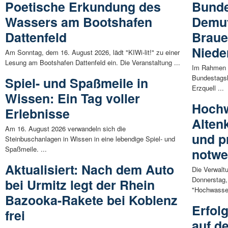
Poetische Erkundung des
Bunde
Wassers am Bootshafen
Demut
Dattenfeld
Braue
Niede
Am Sonntag, dem 16. August 2026, lädt "KIWi-lit!" zu einer
Lesung am Bootshafen Dattenfeld ein. Die Veranstaltung ...
Im Rahmen i
Bundestagsk
Spiel- und Spaßmeile in
Erzquell ...
Wissen: Ein Tag voller
Hochw
Erlebnisse
Alten
Am 16. August 2026 verwandeln sich die
und p
Steinbuschanlagen in Wissen in eine lebendige Spiel- und
Spaßmeile. ...
notwe
Aktualisiert: Nach dem Auto
Die Verwaltu
Donnerstag,
bei Urmitz legt der Rhein
"Hochwasser
Bazooka-Rakete bei Koblenz
Erfol
frei
auf d