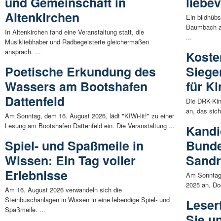
und Gemeinschaft in
liebe
Altenkirchen
Ein bildhüb
Baumbach au
In Altenkirchen fand eine Veranstaltung statt, die
...
Musikliebhaber und Radbegeisterte gleichermaßen
ansprach. ...
Koste
Poetische Erkundung des
Siege
Wassers am Bootshafen
für K
Dattenfeld
Die DRK-Kin
an, das sic
Am Sonntag, dem 16. August 2026, lädt "KIWi-lit!" zu einer
Lesung am Bootshafen Dattenfeld ein. Die Veranstaltung ...
Kandi
Spiel- und Spaßmeile in
Bunde
Wissen: Ein Tag voller
Sandr
Erlebnisse
Am Sonntag,
2025 an. Doc
Am 16. August 2026 verwandeln sich die
Steinbuschanlagen in Wissen in eine lebendige Spiel- und
Leser
Spaßmeile. ...
Sie un