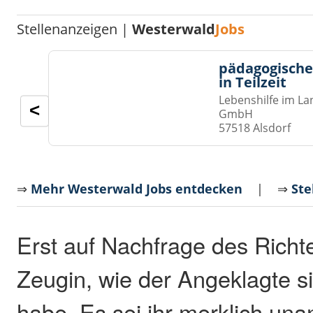
Stellenanzeigen |
Westerwald
Jobs
pädagogische
in Teilzeit
Lebenshilfe im La
<
GmbH
57518 Alsdorf
⇒
Mehr Westerwald Jobs entdecken
| ⇒
Ste
Erst auf Nachfrage des Richte
Zeugin, wie der Angeklagte si
habe. Es sei ihr merklich u