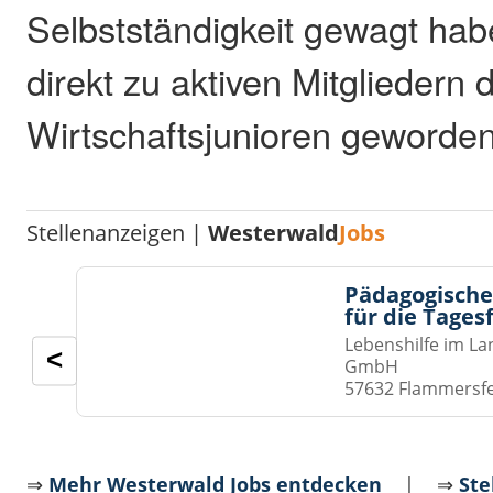
Selbstständigkeit gewagt ha
direkt zu aktiven Mitgliedern 
Wirtschaftsjunioren geworden
Stellenanzeigen |
Westerwald
Jobs
Pädagogische
für die Tages
Lebenshilfe im La
<
GmbH
57632 Flammersf
⇒
Mehr Westerwald Jobs entdecken
| ⇒
Ste