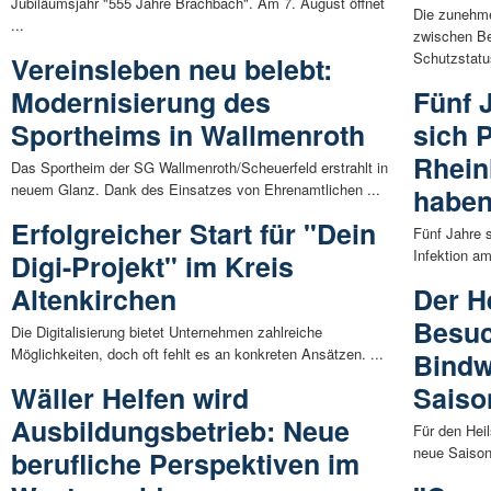
Jubiläumsjahr "555 Jahre Brachbach". Am 7. August öffnet
Die zunehme
...
zwischen Be
Schutzstatus
Vereinsleben neu belebt:
Modernisierung des
Fünf 
Sportheims in Wallmenroth
sich 
Rhein
Das Sportheim der SG Wallmenroth/Scheuerfeld erstrahlt in
neuem Glanz. Dank des Einsatzes von Ehrenamtlichen ...
habe
Erfolgreicher Start für "Dein
Fünf Jahre s
Infektion am
Digi-Projekt" im Kreis
Altenkirchen
Der He
Besuc
Die Digitalisierung bietet Unternehmen zahlreiche
Möglichkeiten, doch oft fehlt es an konkreten Ansätzen. ...
Bindw
Wäller Helfen wird
Saiso
Ausbildungsbetrieb: Neue
Für den Heil
neue Saison 
berufliche Perspektiven im