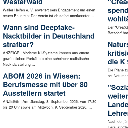
Westerwald
"Crea
spend
Wäller Helfen e. V. erweitert sein Engagement um einen
neuen Baustein: Der Verein ist ab sofort anerkannter ...
wohlt
Wann sind Deepfake-
Der "Crea(k
Betzdorf hat
Nacktbilder in Deutschland
strafbar?
Natur
kriti
ANZEIGE | Moderne KI-Systeme können aus einem
gewöhnlichen Porträtfoto eine scheinbar realistische
die K 
Nacktdarstellung ...
Die Pläne z
ABOM 2026 in Wissen:
bei Natursc
Berufsmesse mit über 80
"Sozi
Ausstellern startet
weite
ANZEIGE | Am Dienstag, 8. September 2026, von 17:30
Lande
bis 20 Uhr sowie am Mittwoch, 9. September 2026, ...
Lehre
Nach der jü
Herausforde