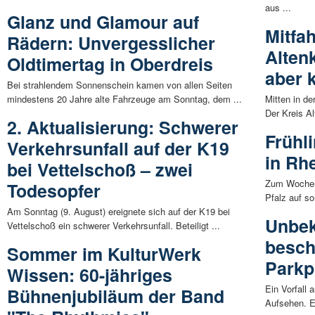
aus ...
Glanz und Glamour auf
Mitfa
Rädern: Unvergesslicher
Alten
Oldtimertag in Oberdreis
aber 
Bei strahlendem Sonnenschein kamen von allen Seiten
mindestens 20 Jahre alte Fahrzeuge am Sonntag, dem ...
Mitten in de
Der Kreis Al
2. Aktualisierung: Schwerer
Frühl
Verkehrsunfall auf der K19
in Rh
bei Vettelschoß – zwei
Zum Wochen
Todesopfer
Pfalz auf so
Am Sonntag (9. August) ereignete sich auf der K19 bei
Unbek
Vettelschoß ein schwerer Verkehrsunfall. Beteiligt ...
besch
Sommer im KulturWerk
Parkp
Wissen: 60-jähriges
Ein Vorfall 
Bühnenjubiläum der Band
Aufsehen. E