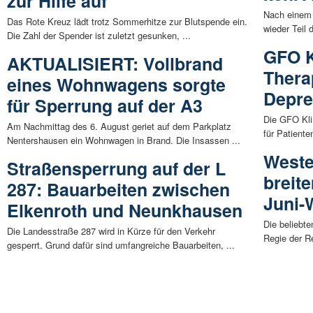
zur Hilfe auf
Nach einem 
Das Rote Kreuz lädt trotz Sommerhitze zur Blutspende ein.
wieder Teil 
Die Zahl der Spender ist zuletzt gesunken, ...
GFO K
AKTUALISIERT: Vollbrand
Thera
eines Wohnwagens sorgte
Depre
für Sperrung auf der A3
Die GFO Kli
Am Nachmittag des 6. August geriet auf dem Parkplatz
für Patiente
Nentershausen ein Wohnwagen in Brand. Die Insassen ...
Weste
Straßensperrung auf der L
breit
287: Bauarbeiten zwischen
Juni
Elkenroth und Neunkhausen
Die beliebt
Die Landesstraße 287 wird in Kürze für den Verkehr
Regie der Re
gesperrt. Grund dafür sind umfangreiche Bauarbeiten, ...