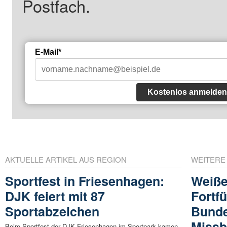
Postfach.
E-Mail*
Kostenlos anmelden
AKTUELLE ARTIKEL AUS REGION
WEITERE
Sportfest in Friesenhagen:
Weiße
DJK feiert mit 87
Fortf
Sportabzeichen
Bunde
Missb
Beim Sportfest der DJK Friesenhagen im Sportpark kamen