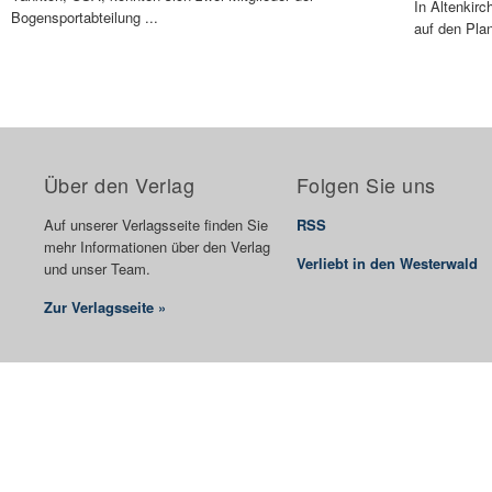
In Altenkirc
Bogensportabteilung ...
auf den Plan
Über den Verlag
Folgen Sie uns
Auf unserer Verlagsseite finden Sie
RSS
mehr Informationen über den Verlag
Verliebt in den Westerwald
und unser Team.
Zur Verlagsseite »