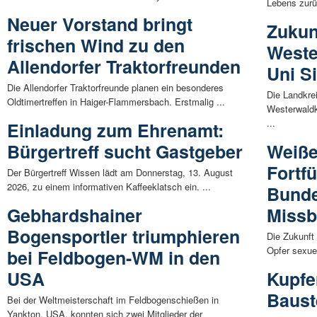
Lebens zurü
Neuer Vorstand bringt
Zukun
frischen Wind zu den
Weste
Allendorfer Traktorfreunden
Uni S
Die Allendorfer Traktorfreunde planen ein besonderes
Die Landkre
Oldtimertreffen in Haiger-Flammersbach. Erstmalig ...
Westerwaldk
...
Einladung zum Ehrenamt:
Bürgertreff sucht Gastgeber
Weiße
Fortf
Der Bürgertreff Wissen lädt am Donnerstag, 13. August
2026, zu einem informativen Kaffeeklatsch ein. ...
Bunde
Gebhardshainer
Missb
Bogensportler triumphieren
Die Zukunft 
Opfer sexuel
bei Feldbogen-WM in den
USA
Kupfe
Baust
Bei der Weltmeisterschaft im Feldbogenschießen in
Yankton, USA, konnten sich zwei Mitglieder der