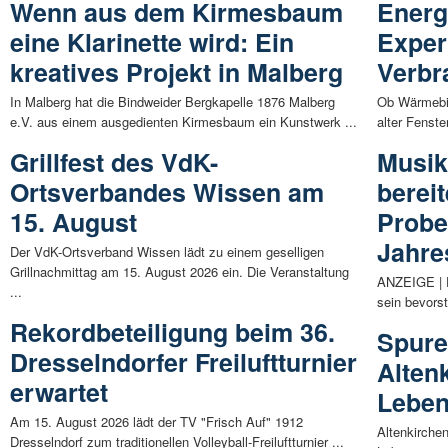
Wenn aus dem Kirmesbaum
Energ
eine Klarinette wird: Ein
Exper
kreatives Projekt in Malberg
Verbr
In Malberg hat die Bindweider Bergkapelle 1876 Malberg
Ob Wärmebil
e.V. aus einem ausgedienten Kirmesbaum ein Kunstwerk ...
alter Fenste
Grillfest des VdK-
Musik
Ortsverbandes Wissen am
bereit
15. August
Probe
Jahre
Der VdK-Ortsverband Wissen lädt zu einem geselligen
Grillnachmittag am 15. August 2026 ein. Die Veranstaltung
ANZEIGE | D
...
sein bevorst
Rekordbeteiligung beim 36.
Spure
Dresselndorfer Freiluftturnier
Alten
erwartet
Leben
Am 15. August 2026 lädt der TV "Frisch Auf" 1912
Altenkirchen
Dresselndorf zum traditionellen Volleyball-Freiluftturnier ...