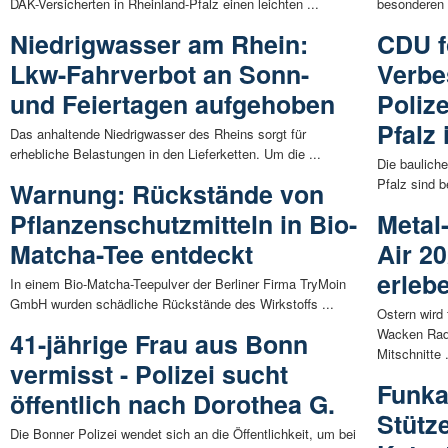
DAK-Versicherten in Rheinland-Pfalz einen leichten ...
besonderen 
Niedrigwasser am Rhein:
CDU f
Lkw-Fahrverbot an Sonn-
Verbe
und Feiertagen aufgehoben
Poliz
Pfalz
Das anhaltende Niedrigwasser des Rheins sorgt für
erhebliche Belastungen in den Lieferketten. Um die ...
Die baulich
Pfalz sind b
Warnung: Rückstände von
Pflanzenschutzmitteln in Bio-
Metal
Matcha-Tee entdeckt
Air 2
erleb
In einem Bio-Matcha-Teepulver der Berliner Firma TryMoin
GmbH wurden schädliche Rückstände des Wirkstoffs ...
Ostern wird
Wacken Radi
41-jährige Frau aus Bonn
Mitschnitte .
vermisst - Polizei sucht
Funka
öffentlich nach Dorothea G.
Stütz
Die Bonner Polizei wendet sich an die Öffentlichkeit, um bei