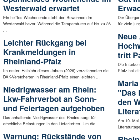
Westerwald erwartet
Erwac
Ein heißes Wochenende steht den Bewohnern im
Der Übergan
Westerwald bevor. Während die Temperaturen auf bis zu 36
für viele ju
...
Neue 
Leichter Rückgang bei
Hochw
Krankmeldungen in
tritt 
Rheinland-Pfalz
Die Interko
Im ersten Halbjahr dieses Jahres (2026) verzeichneten die
Pfalz hat ei
DAK-Versicherten in Rheinland-Pfalz einen leichten ...
Maria
Niedrigwasser am Rhein:
"Das 
Lkw-Fahrverbot an Sonn-
den W
und Feiertagen aufgehoben
Liter
Das anhaltende Niedrigwasser des Rheins sorgt für
Am 10. Mai 
erhebliche Belastungen in den Lieferketten. Um die ...
Literaturtag
Warnung: Rückstände von
Rhein