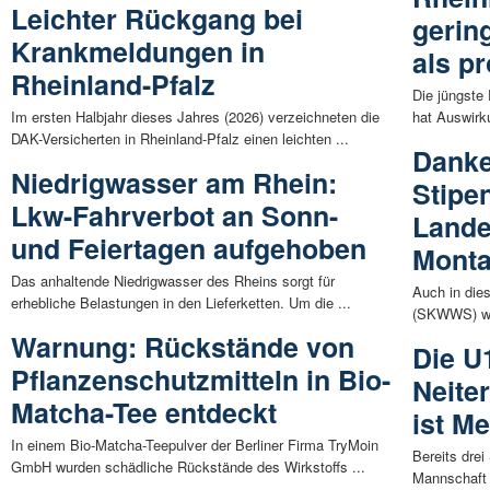
Leichter Rückgang bei
gerin
Krankmeldungen in
als pr
Rheinland-Pfalz
Die jüngste
Im ersten Halbjahr dieses Jahres (2026) verzeichneten die
hat Auswirku
DAK-Versicherten in Rheinland-Pfalz einen leichten ...
Danke
Niedrigwasser am Rhein:
Stipe
Lkw-Fahrverbot an Sonn-
Land
und Feiertagen aufgehoben
Mont
Das anhaltende Niedrigwasser des Rheins sorgt für
Auch in die
erhebliche Belastungen in den Lieferketten. Um die ...
(SKWWS) wied
Warnung: Rückstände von
Die U
Pflanzenschutzmitteln in Bio-
Neite
Matcha-Tee entdeckt
ist Me
In einem Bio-Matcha-Teepulver der Berliner Firma TryMoin
Bereits drei
GmbH wurden schädliche Rückstände des Wirkstoffs ...
Mannschaft 