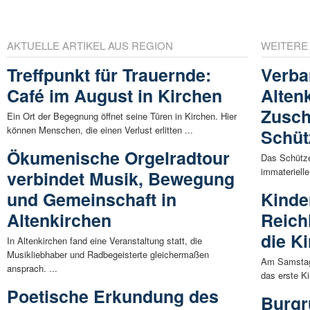
AKTUELLE ARTIKEL AUS REGION
WEITERE
Treffpunkt für Trauernde:
Verb
Café im August in Kirchen
Alten
Zusch
Ein Ort der Begegnung öffnet seine Türen in Kirchen. Hier
können Menschen, die einen Verlust erlitten ...
Schüt
Ökumenische Orgelradtour
Das Schütze
immaterielle
verbindet Musik, Bewegung
und Gemeinschaft in
Kinde
Altenkirchen
Reich
die K
In Altenkirchen fand eine Veranstaltung statt, die
Musikliebhaber und Radbegeisterte gleichermaßen
Am Samstag 
ansprach. ...
das erste Ki
Poetische Erkundung des
Burgr