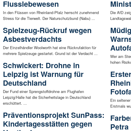
Flusslebewesen
Minis
In den Flüssen von Rheinland-Pfalz herrscht zunehmend
Die AfD zeig
Stress für die Tierwelt. Der Naturschutzbund (Nabu) ...
Landtagswahl
Spielzeug-Rückruf wegen
Müdig
Asbestverdachts
Warns
Autof
Der Einzelhändler Woolworth hat eine Rückrufaktion für
mehrere Spielzeuge gestartet. Grund ist der Verdacht ...
Wer am Steu
hohen Risik
Schwickert: Drohne in
Leipzig ist Warnung für
Erste
Deutschland
Rhein
Fotofa
Der Fund einer Sprengstoffdrohne am Flughafen
Leipzig/Halle hat die Sicherheitslage in Deutschland
Ein seltener
erschüttert. ...
Erstmals wu
Präventionsprojekt SunPass:
Farbe
Kindertagesstätten gegen
Petra