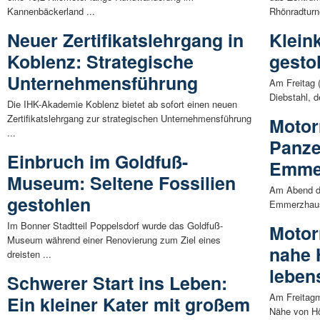
Kannenbäckerland ...
Rhönradturne
Neuer Zertifikatslehrgang in
Klein
Koblenz: Strategische
gesto
Unternehmensführung
Am Freitag (
Diebstahl, d
Die IHK-Akademie Koblenz bietet ab sofort einen neuen
Zertifikatslehrgang zur strategischen Unternehmensführung
Motorr
...
Panze
Einbruch im Goldfuß-
Emme
Museum: Seltene Fossilien
Am Abend de
gestohlen
Emmerzhause
Im Bonner Stadtteil Poppelsdorf wurde das Goldfuß-
Motor
Museum während einer Renovierung zum Ziel eines
nahe 
dreisten ...
lebens
Schwerer Start ins Leben:
Am Freitagmi
Ein kleiner Kater mit großem
Nähe von Hö