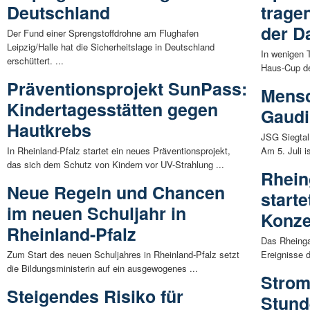
Deutschland
trage
der D
Der Fund einer Sprengstoffdrohne am Flughafen
Leipzig/Halle hat die Sicherheitslage in Deutschland
In wenigen T
erschüttert. ...
Haus-Cup de
Präventionsprojekt SunPass:
Mensc
Kindertagesstätten gegen
Gaudi
Hautkrebs
JSG Siegtal
In Rheinland-Pfalz startet ein neues Präventionsprojekt,
Am 5. Juli i
das sich dem Schutz von Kindern vor UV-Strahlung ...
Rhein
Neue Regeln und Chancen
start
im neuen Schuljahr in
Konze
Rheinland-Pfalz
Das Rheinga
Zum Start des neuen Schuljahres in Rheinland-Pfalz setzt
Ereignisse 
die Bildungsministerin auf ein ausgewogenes ...
Strom
Steigendes Risiko für
Stund