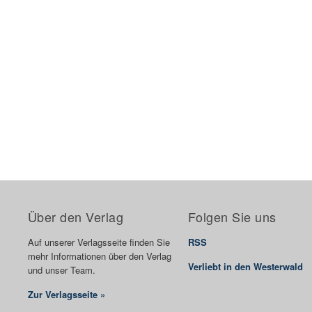
Über den Verlag
Folgen Sie uns
Auf unserer Verlagsseite finden Sie
RSS
mehr Informationen über den Verlag
Verliebt in den Westerwald
und unser Team.
Zur Verlagsseite »