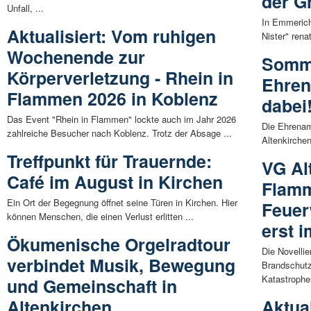
der G
Unfall, ...
In Emmerich
Aktualisiert: Vom ruhigen
Nister" rena
Wochenende zur
Somme
Körperverletzung - Rhein in
Ehrena
Flammen 2026 in Koblenz
dabei
Das Event "Rhein in Flammen" lockte auch im Jahr 2026
Die Ehrenam
zahlreiche Besucher nach Koblenz. Trotz der Absage ...
Altenkirchen
Treffpunkt für Trauernde:
VG Al
Café im August in Kirchen
Flamm
Ein Ort der Begegnung öffnet seine Türen in Kirchen. Hier
Feuer
können Menschen, die einen Verlust erlitten ...
erst i
Ökumenische Orgelradtour
Die Novelli
verbindet Musik, Bewegung
Brandschutz
Katastrophe
und Gemeinschaft in
Altenkirchen
Aktual