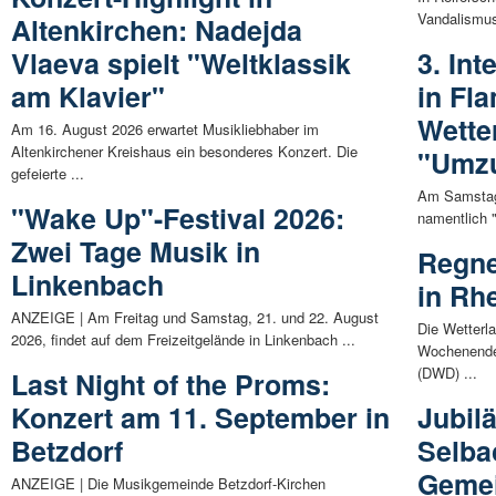
Vandalismus
Altenkirchen: Nadejda
Vlaeva spielt "Weltklassik
3. Int
am Klavier"
in Fl
Wette
Am 16. August 2026 erwartet Musikliebhaber im
Altenkirchener Kreishaus ein besonderes Konzert. Die
"Umz
gefeierte ...
Am Samstag 
"Wake Up"-Festival 2026:
namentlich "
Zwei Tage Musik in
Regn
Linkenbach
in Rh
ANZEIGE | Am Freitag und Samstag, 21. und 22. August
Die Wetterl
2026, findet auf dem Freizeitgelände in Linkenbach ...
Wochenende 
(DWD) ...
Last Night of the Proms:
Konzert am 11. September in
Jubil
Betzdorf
Selba
Gemei
ANZEIGE | Die Musikgemeinde Betzdorf-Kirchen