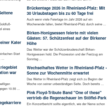
Brückentage 2026 in Rheinland-Pfalz: Mit
Seltene
30 Urlaubstagen bis zu 60 Tage frei
Auch wenn viele Feiertage im Jahr 2026 auf ein
Goldfuß-
Wochenende fallen, bietet Rheinland-Pfalz durch seine ...
l eines
Birken-Honigsessen feierte mit vielen
Gästen: 57. Schützenfest auf der Birkener
leiner Kater
Höhe
Das Wetter war der Schützenbruderschaft Birken-
infachen Start
Honigsessen hold. Die Prozession und der Festzug am
 ...
Sonntag ...
riegebiet
Wechselhaftes Wetter in Rheinland-Pfalz -
tion war
Sonne zur Wochenmitte erwartet
Das Wetter in Rheinland-Pfalz zeigt sich zu Beginn der
willigen
Woche von seiner unbeständigen Seite. Doch bereits ...
egen 10.55 ...
Pink Floyd-Tribute Band "One of these"
vertrieb die Regenschauer im Stöffel-Park
egekarriere
Ein Konzertbericht sollte eigentlich, wie der Name schon