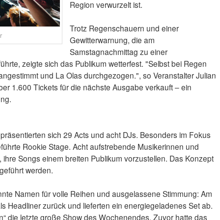
Region verwurzelt ist.
Trotz Regenschauern und einer
r
Gewitterwarnung, die am
Samstagnachmittag zu einer
rte, zeigte sich das Publikum wetterfest. "Selbst bei Regen
angestimmt und La Olas durchgezogen.", so Veranstalter Julian
er 1.600 Tickets für die nächste Ausgabe verkauft – ein
ung.
 präsentierten sich 29 Acts und acht DJs. Besonders im Fokus
eführte Rookie Stage. Acht aufstrebende Musikerinnen und
t, ihre Songs einem breiten Publikum vorzustellen. Das Konzept
tgeführt werden.
nnte Namen für volle Reihen und ausgelassene Stimmung: Am
s Headliner zurück und lieferten ein energiegeladenes Set ab.
 die letzte große Show des Wochenendes. Zuvor hatte das