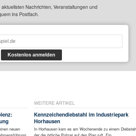
 aktuellsten Nachrichten, Veranstaltungen und
quem ins Postfach.
Kostenlos anmelden
WEITERE ARTIKEL
blenz:
Kennzeichendiebstahl im Industriepark
rung
Horhausen
einen neuen
In Horhausen kam es am Wochenende zu einem Diebstah
rnehmensführung
der die örtliche Polizei auf den Plan ruft. Ein ...