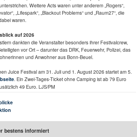
s unterstrichen. Weitere Acts waren unter anderem „Rogers“,
levator“, „Lifespark“, „Blackout Problems“ und „Raum27“, die
 dabei waren.
blick auf 2026
lern dankten die Veranstalter besonders ihrer Festivalcrew,
eteiligten vor Ort – darunter das DRK, Feuerwehr, Polizei, das
wohnerinnen und Anwohner aus Bonn-Beuel.
en Juice Festival am 31. Juli und 1. August 2026 startet am 5.
bseite
. Ein Zwei-Tages-Ticket ohne Camping ist ab 79 Euro
zusätzlich 49 Euro. LJS/PM
blicke
ktion
r bestens informiert