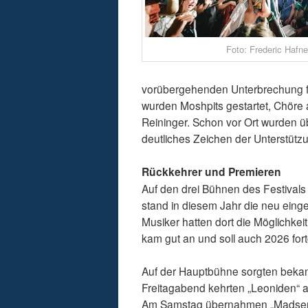
Foto: Frederic Hafne
vorübergehenden Unterbrechung füh
wurden Moshpits gestartet, Chöre 
Reininger. Schon vor Ort wurden üb
deutliches Zeichen der Unterstütz
Rückkehrer und Premieren
Auf den drei Bühnen des Festivals
stand in diesem Jahr die neu eing
Musiker hatten dort die Möglichkei
kam gut an und soll auch 2026 for
Auf der Hauptbühne sorgten beka
Freitagabend kehrten „Leoniden“ al
Am Samstag übernahmen „Madsen“