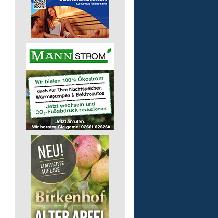
pädagogische Fachkraft
in Teilzeit
Lebenshilfe im Landkreis Altenk
GmbH
57537 Wissen