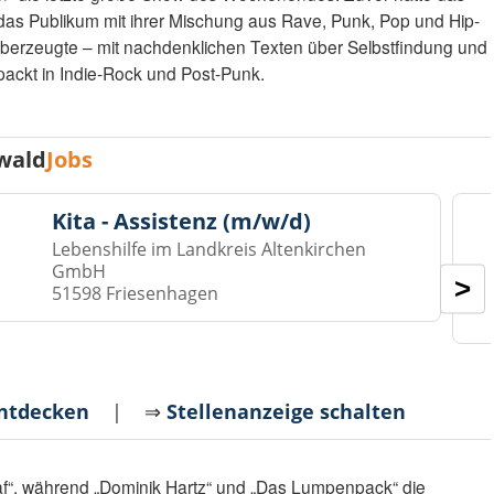
“ das Publikum mit ihrer Mischung aus Rave, Punk, Pop und Hip-
überzeugte – mit nachdenklichen Texten über Selbstfindung und
packt in Indie-Rock und Post-Punk.
wald
Jobs
Kita - Assistenz (m/w/d)
Lebenshilfe im Landkreis Altenkirchen
GmbH
>
51598 Friesenhagen
entdecken
| ⇒
Stellenanzeige schalten
raf“, während „Dominik Hartz“ und „Das Lumpenpack“ die