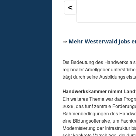
<
⇒
Mehr Westerwald Jobs 
Die Bedeutung des Handwerks als d
regionaler Arbeitgeber unterstrich
trägt durch seine Ausbildungsleist
Handwerkskammer nimmt Landt
Ein weiteres Thema war das Prog
2026, das fünf zentrale Forderung
Rahmenbedingungen des Handwer
eine Bildungsoffensive, um Fachk
Modernisierung der Infrastruktur b
sehr konkrete Vorschläge, die dur