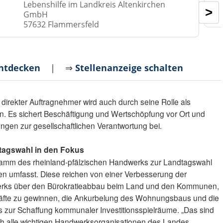
Lebenshilfe im Landkreis Altenkirchen
>
GmbH
57632 Flammersfeld
entdecken
| ⇒
Stellenanzeige schalten
irekter Auftragnehmer wird auch durch seine Rolle als
en. Es sichert Beschäftigung und Wertschöpfung vor Ort und
ungen zur gesellschaftlichen Verantwortung bei.
agswahl in den Fokus
ramm des rheinland-pfälzischen Handwerks zur Landtagswahl
en umfasst. Diese reichen von einer Verbesserung der
ks über den Bürokratieabbau beim Land und den Kommunen,
räfte zu gewinnen, die Ankurbelung des Wohnungsbaus und die
is zur Schaffung kommunaler Investitionsspielräume. „Das sind
ch alle wichtigen Handwerksorganisationen des Landes