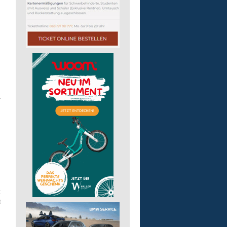
.
t
t