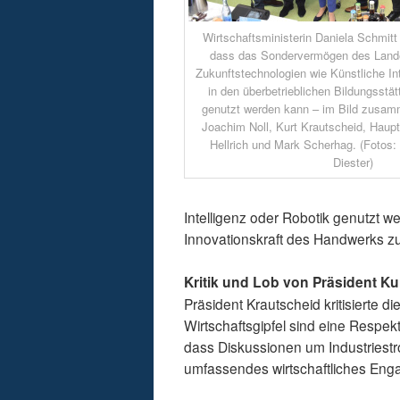
Wirtschaftsministerin Daniela Schmitt 
dass das Sondervermögen des Lande
Zukunftstechnologien wie Künstliche Int
in den überbetrieblichen Bildungsst
genutzt werden kann – im Bild zusamm
Joachim Noll, Kurt Krautscheid, Haupt
Hellrich und Mark Scherhag. (Fotos
Diester)
Intelligenz oder Robotik genutzt we
Innovationskraft des Handwerks zu
Kritik und Lob von Präsident Ku
Präsident Krautscheid kritisierte d
Wirtschaftsgipfel sind eine Respe
dass Diskussionen um Industriest
umfassendes wirtschaftliches Enga