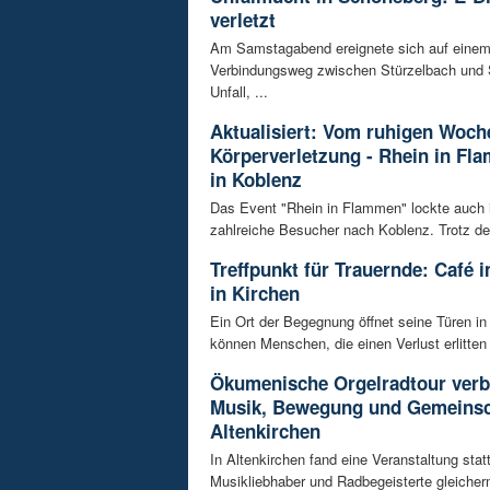
verletzt
Am Samstagabend ereignete sich auf eine
Verbindungsweg zwischen Stürzelbach und 
Unfall, ...
Aktualisiert: Vom ruhigen Woch
Körperverletzung - Rhein in Fl
in Koblenz
Das Event "Rhein in Flammen" lockte auch 
zahlreiche Besucher nach Koblenz. Trotz de
Treffpunkt für Trauernde: Café 
in Kirchen
Ein Ort der Begegnung öffnet seine Türen in
können Menschen, die einen Verlust erlitten 
Ökumenische Orgelradtour verb
Musik, Bewegung und Gemeinsc
Altenkirchen
In Altenkirchen fand eine Veranstaltung statt
Musikliebhaber und Radbegeisterte gleiche