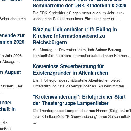
Seminarreihe der DRK-Kinderklinik 2026
m
Die DRK-Kinderklinik Siegen bietet auch im Jahr 2026
Schöneberg ein
wieder eine Reihe kostenloser Elternseminare an. ...
Bätzing-Lichtenthäler trifft Ebling in
enende zur
Kirchen: Informationsabend zu
ammen 2026
Reichsbürgern
Am Montag, 1. Dezember 2025, lädt Sabine Bätzing-
im Jahr 2026
Lichtenthäler zu einem Informationsabend nach Kirchen ..
r Absage ...
Kostenlose Steuerberatung für
im August
Existenzgründer in Altenkirchen
Die IHK-Regionalgeschäftsstelle Altenkirchen bietet
 Kirchen. Hier
Unterstützung für Existenzgründer an. An bestimmten ...
...
"Krötenwanderung": Erfolgreicher Start
indet
der Theatergruppe Lampenfieber
haft in
Die Theatergruppe Lampenfieber aus Hamm (Sieg) hat mi
ihrer Krimikomödie "Krötenwanderung" ihren Saisonauftak
...
, die
rmaßen