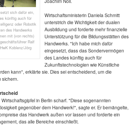
Joachim Noll.
setzt sich dafür ein,
Wirtschaftsministerin Daniela Schmitt
s künftig auch für
unterstrich die Wichtigkeit der dualen
elligenz oder Robotik
Ausbildung und forderte mehr finanzielle
ätten des Handwerks
en mit (von rechts)
Unterstützung für die Bildungsstätten des
geschäftsführer Ralf
Handwerks. "Ich habe mich dafür
: HwK Koblenz/Jörg
eingesetzt, dass das Sondervermögen
des Landes künftig auch für
Zukunftstechnologien wie Künstliche
rden kann", erklärte sie. Dies sei entscheidend, um die
 sichern.
rtscheid
ie Wirtschaftsgipfel in Berlin scharf. "Diese sogenannten
ktlosigkeit gegenüber dem Handwerk!", sagte er. Er bemängelte,
rompreise das Handwerk außen vor lassen und forderte ein
gement, das alle Bereiche einschließt.